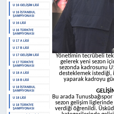
U 16 GELİŞİM LİGİ
U 16 İSTANBUL
ŞAMPİYONASI
U 16 LİGİ
U 16 TÜRKİYE
ŞAMPİYONASI
U 17 A LİGİ
U 17 B LİGİ
Yönetimin tecrübeli te
U 17 GELİŞİM LİGİ
gelerek yeni sezon için
U 17 TÜRKİYE
ŞAMPİYONASI
sezonda kadrosunu U1
desteklemek istediği, 
U 18 A LİGİ
yaparak kadroyu güçl
U 18 B LİGİ
U 18 İSTANBUL
GELİŞİ
ŞAMPİYONASI
Bu arada Tunusbağıspor 
U 18 LİGİ
sezon gelişim liglerind
U 18 TÜRKİYE
verdiği öğrenildi. Üsküd
ŞAMPİYONASI