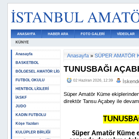
İSTANBUL AMAT
ANASAYFA
HABER ARA
FOTO GALERİ
VİDEOLAR
KÜNYE
Anasayfa
Anasayfa
»
SÜPER AMATÖR 
BASKETBOL
TUNUSBAĞI AÇAB
BÖLGESEL AMATÖR LİG
FUTBOL OKULU
02 Haziran 2026, 12:39
İskend
HENTBOL LİGLERİ
Süper Amatör Küme ekiplerinden
İASKF
direktör Tansu Açabey ile devam
JUDO
KADIN FUTBOLU
TUNUSBA
Köşe Yazıları
Süper Amatör Küme e
KULÜPLER BİRLİĞİ