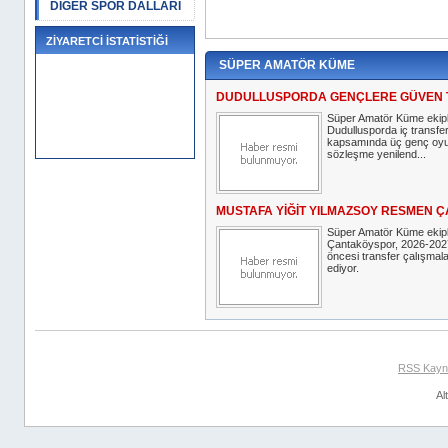
DİĞER SPOR DALLARI
ZİYARETCİ İSTATİSTİĞİ
SÜPER AMATÖR KÜME
DUDULLUSPORDA GENÇLERE GÜVEN 
Süper Amatör Küme ekip
Dudullusporda iç transfer
kapsamında üç genç oy
sözleşme yenilend...
MUSTAFA YİĞİT YILMAZSOY RESMEN 
Süper Amatör Küme ekip
Çantaköyspor, 2026-202
öncesi transfer çalışma
ediyor.
RSS Kayn
Al