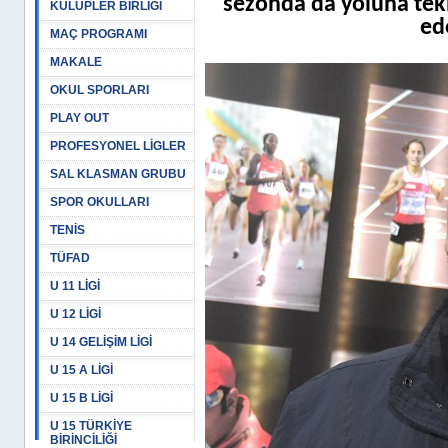
sezonda da yoluna tek
KULÜPLER BİRLİĞİ
ed
MAÇ PROGRAMI
MAKALE
OKUL SPORLARI
PLAY OUT
PROFESYONEL LİGLER
SAL KLASMAN GRUBU
SPOR OKULLARI
TENİS
TÜFAD
U 11 LİGİ
U 12 LİGİ
U 14 GELİŞİM LİGİ
U 15 A LİGİ
U 15 B LİGİ
U 15 TÜRKİYE
BİRİNCİLİĞİ