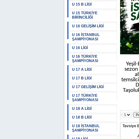
U 15 B LİGİ
U 15 TÜRKİYE
BİRİNCİLİĞİ
U 16 GELİŞİM LİGİ
U 16 İSTANBUL
ŞAMPİYONASI
U 16 LİGİ
U 16 TÜRKİYE
ŞAMPİYONASI
Yeşil
sezon 
U 17 A LİGİ
a
U 17 B LİGİ
temsilc
D
U 17 GELİŞİM LİGİ
Taşolu
U 17 TÜRKİYE
ŞAMPİYONASI
U 18 A LİGİ
U 18 B LİGİ
U 18 İSTANBUL
Tavsiye 
ŞAMPİYONASI