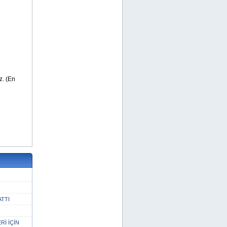
ATTI
İ İÇİN