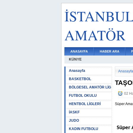
İSTANBU
AMATÖR
ANASAYFA
HABER ARA
KÜNYE
Anasayfa
Anasayf
BASKETBOL
TAŞO
BÖLGESEL AMATÖR LİG
02 Ha
FUTBOL OKULU
HENTBOL LİGLERİ
Süper Amat
İASKF
JUDO
Süper 
KADIN FUTBOLU