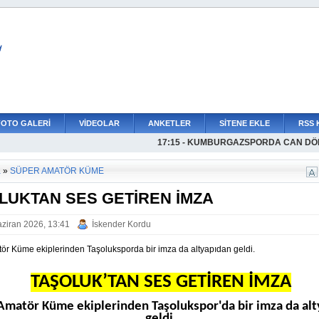
L
FOTO GALERİ
VİDEOLAR
ANKETLER
SİTENE EKLE
RSS 
17:15 - KUMBURGAZSPORDA CAN DÖ
17:21 - KÜÇÜKÇEKMECE İMZAYA DO
17:06 - DUDULLUSPORDA GENÇLERE
16:54 - AYAZAĞADA TANIŞ DÖNEMİ
16:42 - MUSTAFA YİĞİT YILMAZSOY 
16:36 - ARDA ÖZBENLE BİR SEZON D
16:30 - KÜÇÜKÇEKMECESPORDAN OR
16:22 - BATUHAN TÜYSÜZ YENİDEN A
16:09 - DENİZ DAL TEKLİFLERİ DEĞE
16:03 - İSTİNYEDEN BİR İMZA DAHA
15:56 - ATMACA RESMEN GÜMÜŞSU
a
»
SÜPER AMATÖR KÜME
LUKTAN SES GETİREN İMZA
ziran 2026, 13:41
İskender Kordu
ör Küme ekiplerinden Taşoluksporda bir imza da altyapıdan geldi.
TAŞOLUK’TAN SES GETİREN İMZA
Amatör Küme ekiplerinden Taşolukspor'da bir imza da al
geldi.