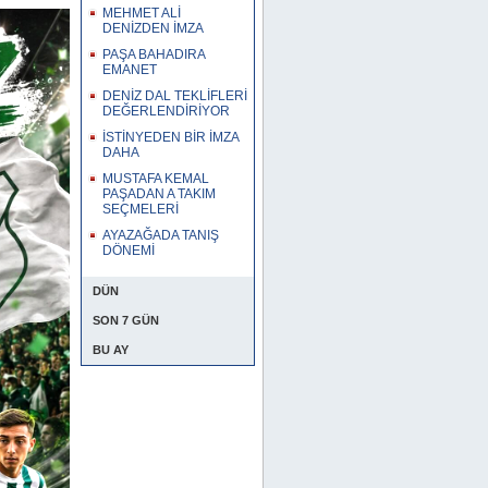
MEHMET ALİ
DENİZDEN İMZA
PAŞA BAHADIRA
EMANET
DENİZ DAL TEKLİFLERİ
DEĞERLENDİRİYOR
İSTİNYEDEN BİR İMZA
DAHA
MUSTAFA KEMAL
PAŞADAN A TAKIM
SEÇMELERİ
AYAZAĞADA TANIŞ
DÖNEMİ
DÜN
SON 7 GÜN
BU AY