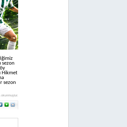
iğimiz
u sezon
köy
ı Hikmet
ha
r sezon
a okunmuştur.