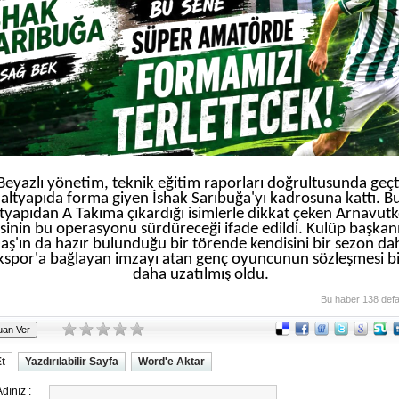
-Beyazlı yönetim, teknik eğitim raporları doğrultusunda geçt
altyapıda forma giyen İshak Sarıbuğa'yı kadrosuna kattı. B
ltyapıdan A Takıma çıkardığı isimlerle dikkat çeken Arnavut
isinin bu operasyonu sürdüreceği ifade edildi. Kulüp başkan
aş'ın da hazır bulunduğu bir törende kendisini bir sezon da
kspor'a bağlayan imzayı atan genç oyuncunun sözleşmesi bi
daha uzatılmış oldu.
Bu haber 138 def
Et
Yazdırılabilir Sayfa
Word'e Aktar