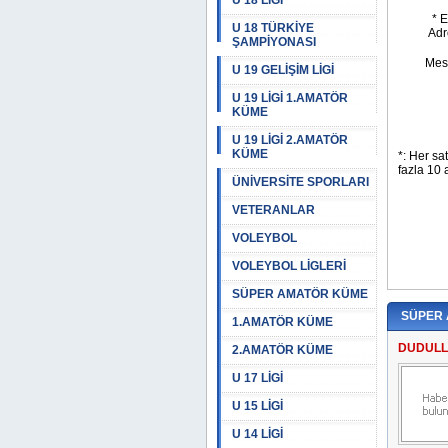
U 18 LİGİ
U 18 TÜRKİYE
ŞAMPİYONASI
U 19 GELİŞİM LİGİ
U 19 LİGİ 1.AMATÖR
KÜME
U 19 LİGİ 2.AMATÖR
KÜME
ÜNİVERSİTE SPORLARI
VETERANLAR
VOLEYBOL
VOLEYBOL LİGLERİ
SÜPER AMATÖR KÜME
SÜPER
1.AMATÖR KÜME
DUDULL
2.AMATÖR KÜME
U 17 LİGİ
U 15 LİGİ
U 14 LİGİ