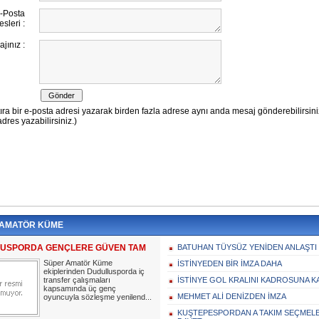
 AMATÖR KÜME
USPORDA GENÇLERE GÜVEN TAM
BATUHAN TÜYSÜZ YENİDEN ANLAŞTI
Süper Amatör Küme
İSTİNYEDEN BİR İMZA DAHA
ekiplerinden Dudullusporda iç
transfer çalışmaları
İSTİNYE GOL KRALINI KADROSUNA K
kapsamında üç genç
MEHMET ALİ DENİZDEN İMZA
oyuncuyla sözleşme yenilend...
KUŞTEPESPORDAN A TAKIM SEÇMELER