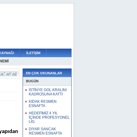
KAYNAĞI
İLETİŞİM
NEMİ
YMUYOR
 GÜVEN TAM
RESMEN ÇANTADA
AHA
TA SAHAYA TAKVİYE
NLAŞTI
RLENDİRİYOR
YUNDA
EN ÇOK OKUNANLAR
BUGÜN
İSTİNYE GOL KRALINI
KADROSUNA KATTI
KIDAK RESMEN
ESNAFTA
HEDEFİMİZ 4 YIL
İÇİNDE PROFESYONEL
LİG
DİYAR SANCAK
tyapıdan
RESMEN ESNAFTA