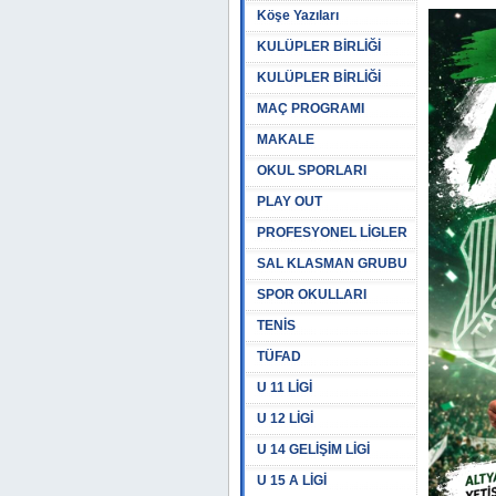
Köşe Yazıları
KULÜPLER BİRLİĞİ
KULÜPLER BİRLİĞİ
MAÇ PROGRAMI
MAKALE
OKUL SPORLARI
PLAY OUT
PROFESYONEL LİGLER
SAL KLASMAN GRUBU
SPOR OKULLARI
TENİS
TÜFAD
U 11 LİGİ
U 12 LİGİ
U 14 GELİŞİM LİGİ
U 15 A LİGİ