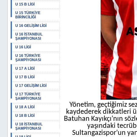
U 15 B LİGİ
U 15 TÜRKİYE
BİRİNCİLİĞİ
U 16 GELİŞİM LİGİ
U 16 İSTANBUL
ŞAMPİYONASI
U 16 LİGİ
U 16 TÜRKİYE
ŞAMPİYONASI
U 17 A LİGİ
U 17 B LİGİ
U 17 GELİŞİM LİGİ
U 17 TÜRKİYE
ŞAMPİYONASI
Yönetim, geçtiğimiz se
U 18 A LİGİ
kaydederek dikkatleri 
U 18 B LİGİ
Batuhan Kayıkçı'nın sözl
U 18 İSTANBUL
yaşındaki tecrü
ŞAMPİYONASI
Sultangazispor'un yan