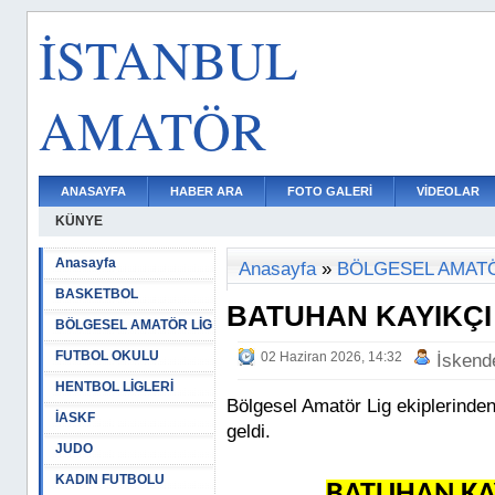
İSTANBUL
AMATÖR
ANASAYFA
HABER ARA
FOTO GALERİ
VİDEOLAR
KÜNYE
Anasayfa
Anasayfa
»
BÖLGESEL AMATÖ
BASKETBOL
BATUHAN KAYIKÇI
BÖLGESEL AMATÖR LİG
FUTBOL OKULU
02 Haziran 2026, 14:32
İskend
HENTBOL LİGLERİ
Bölgesel Amatör Lig ekiplerinden
İASKF
geldi.
JUDO
KADIN FUTBOLU