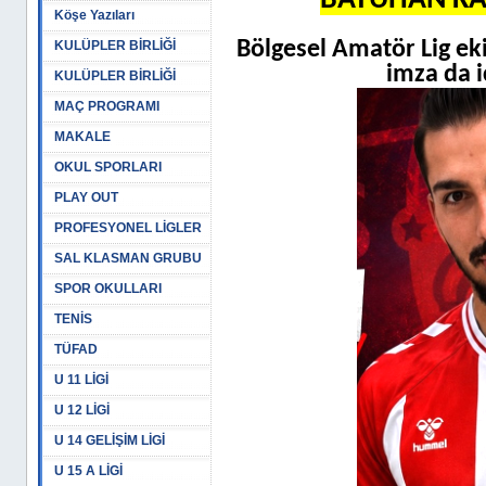
BATUHAN KA
Köşe Yazıları
Bölgesel Amatör Lig ek
KULÜPLER BİRLİĞİ
imza da i
KULÜPLER BİRLİĞİ
MAÇ PROGRAMI
MAKALE
OKUL SPORLARI
PLAY OUT
PROFESYONEL LİGLER
SAL KLASMAN GRUBU
SPOR OKULLARI
TENİS
TÜFAD
U 11 LİGİ
U 12 LİGİ
U 14 GELİŞİM LİGİ
U 15 A LİGİ