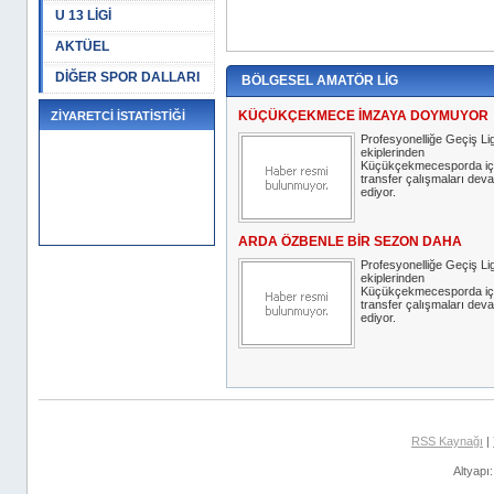
U 13 LİGİ
AKTÜEL
DİĞER SPOR DALLARI
BÖLGESEL AMATÖR LİG
KÜÇÜKÇEKMECE İMZAYA DOYMUYOR
ZİYARETCİ İSTATİSTİĞİ
Profesyonelliğe Geçiş Lig
ekiplerinden
Küçükçekmecesporda iç
transfer çalışmaları dev
ediyor.
ARDA ÖZBENLE BİR SEZON DAHA
Profesyonelliğe Geçiş Lig
ekiplerinden
Küçükçekmecesporda iç
transfer çalışmaları dev
ediyor.
RSS Kaynağı
|
Altyapı