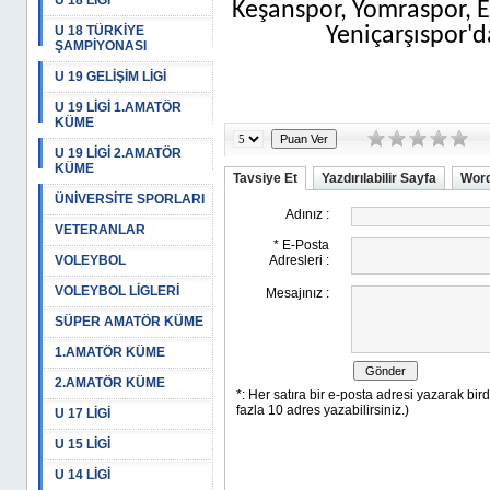
U 18 LİGİ
Keşanspor, Yomraspor, E
U 18 TÜRKİYE
Yeniçarşıspor'da
ŞAMPİYONASI
U 19 GELİŞİM LİGİ
U 19 LİGİ 1.AMATÖR
KÜME
U 19 LİGİ 2.AMATÖR
KÜME
Tavsiye Et
Yazdırılabilir Sayfa
Word
ÜNİVERSİTE SPORLARI
VETERANLAR
VOLEYBOL
VOLEYBOL LİGLERİ
SÜPER AMATÖR KÜME
1.AMATÖR KÜME
2.AMATÖR KÜME
U 17 LİGİ
U 15 LİGİ
U 14 LİGİ