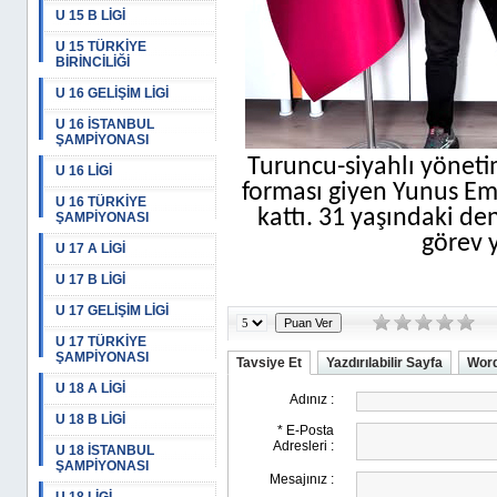
U 15 B LİGİ
U 15 TÜRKİYE
BİRİNCİLİĞİ
U 16 GELİŞİM LİGİ
U 16 İSTANBUL
ŞAMPİYONASI
Turuncu-siyahlı yöneti
U 16 LİGİ
forması giyen Yunus E
U 16 TÜRKİYE
kattı. 31 yaşındaki 
ŞAMPİYONASI
görev y
U 17 A LİGİ
U 17 B LİGİ
U 17 GELİŞİM LİGİ
U 17 TÜRKİYE
ŞAMPİYONASI
Tavsiye Et
Yazdırılabilir Sayfa
Word
U 18 A LİGİ
U 18 B LİGİ
U 18 İSTANBUL
ŞAMPİYONASI