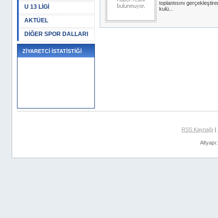
toplantısını gerçekleştir
U 13 LİGİ
kulü...
AKTÜEL
DİĞER SPOR DALLARI
ZİYARETCİ İSTATİSTİĞİ
RSS Kaynağı
|
Altyapı