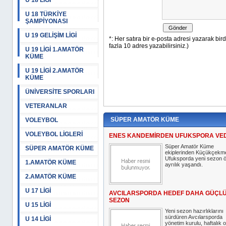
U 18 LİGİ
U 18 TÜRKİYE
ŞAMPİYONASI
U 19 GELİŞİM LİGİ
U 19 LİGİ 1.AMATÖR
KÜME
U 19 LİGİ 2.AMATÖR
KÜME
ÜNİVERSİTE SPORLARI
VETERANLAR
SÜPER AMATÖR KÜME
VOLEYBOL
VOLEYBOL LİGLERİ
ENES KANDEMİRDEN UFUKSPORA VE
Süper Amatör Küme
SÜPER AMATÖR KÜME
ekiplerinden Küçükçekm
Ufuksporda yeni sezon 
1.AMATÖR KÜME
ayrılık yaşandı.
2.AMATÖR KÜME
U 17 LİGİ
AVCILARSPORDA HEDEF DAHA GÜÇLÜ
SEZON
U 15 LİGİ
Yeni sezon hazırlıklarını
sürdüren Avcılarsporda
U 14 LİGİ
yönetim kurulu, haftalık 