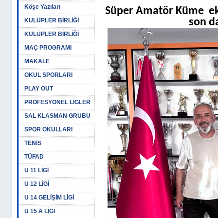
Köşe Yazıları
Süper Amatör Küme
e
son da
KULÜPLER BİRLİĞİ
KULÜPLER BİRLİĞİ
MAÇ PROGRAMI
MAKALE
OKUL SPORLARI
PLAY OUT
PROFESYONEL LİGLER
SAL KLASMAN GRUBU
SPOR OKULLARI
TENİS
TÜFAD
U 11 LİGİ
U 12 LİGİ
U 14 GELİŞİM LİGİ
U 15 A LİGİ