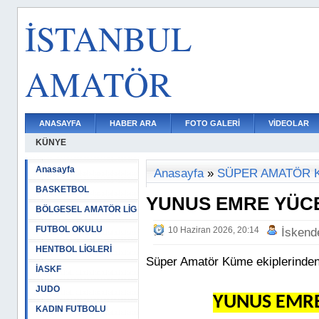
İSTANBUL
AMATÖR
ANASAYFA
HABER ARA
FOTO GALERİ
VİDEOLAR
KÜNYE
Anasayfa
Anasayfa
»
SÜPER AMATÖR 
BASKETBOL
YUNUS EMRE YÜC
BÖLGESEL AMATÖR LİG
FUTBOL OKULU
10 Haziran 2026, 20:14
İskend
HENTBOL LİGLERİ
Süper Amatör Küme ekiplerinden 
İASKF
JUDO
YUNUS EMRE
KADIN FUTBOLU