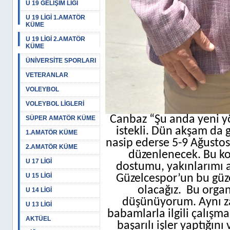
U 19 GELİŞİM LİGİ
U 19 LİGİ 1.AMATÖR
KÜME
U 19 LİGİ 2.AMATÖR
KÜME
ÜNİVERSİTE SPORLARI
VETERANLAR
VOLEYBOL
VOLEYBOL LİGLERİ
Canbaz “Şu anda yeni y
SÜPER AMATÖR KÜME
istekli. Dün akşam da g
1.AMATÖR KÜME
nasip ederse 5-9 Ağustos
2.AMATÖR KÜME
düzenlenecek. Bu ko
U 17 LİGİ
dostumu, yakınlarımı a
U 15 LİGİ
Güzelcespor’un bu güz
olacağız.
Bu organ
U 14 LİGİ
düşünüyorum. Aynı za
U 13 LİGİ
babamlarla ilgili çalışm
AKTÜEL
başarılı işler yaptığı