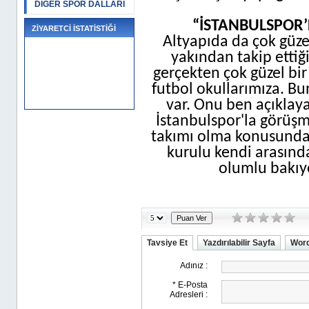
DİĞER SPOR DALLARI
“İSTANBULSPOR
ZİYARETCİ İSTATİSTİĞİ
Altyapıda da çok güzel
yakından takip etti
gerçekten çok güzel bir 
futbol okullarımıza. B
var. Onu ben açıklaya
İstanbulspor'la görüşm
takımı olma konusunda 
kurulu kendi arasınd
olumlu bakıy
Tavsiye Et
Yazdırılabilir Sayfa
Word