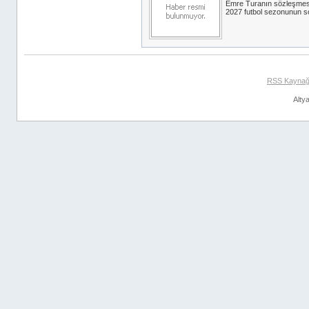
Emre Turanın sözleşmes
2027 futbol sezonunun so
RSS Kaynağ
Alty