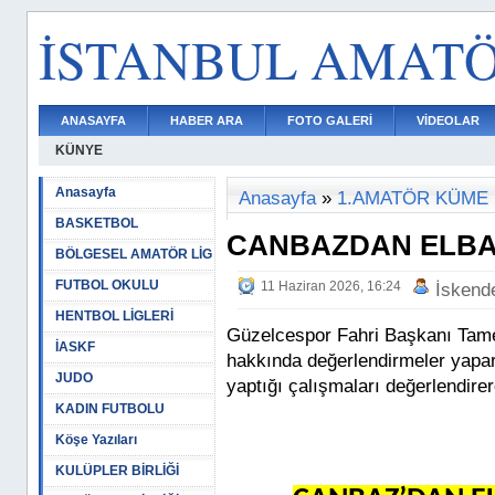
İSTANBUL AMAT
ANASAYFA
HABER ARA
FOTO GALERİ
VİDEOLAR
KÜNYE
Anasayfa
Anasayfa
»
1.AMATÖR KÜME
BASKETBOL
CANBAZDAN ELBA
BÖLGESEL AMATÖR LİG
FUTBOL OKULU
11 Haziran 2026, 16:24
İskend
HENTBOL LİGLERİ
Güzelcespor Fahri Başkanı Tam
İASKF
hakkında değerlendirmeler yapar
JUDO
yaptığı çalışmaları değerlendirer
KADIN FUTBOLU
Köşe Yazıları
KULÜPLER BİRLİĞİ