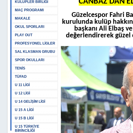
CANBAZ’DAN E
KULÜPLER BİRLİĞİ
MAÇ PROGRAMI
Güzelcespor Fahri B
MAKALE
kurulunda kulüp hakkın
OKUL SPORLARI
başkanı Ali Elbaş ve
değerlendirerek güzel ç
PLAY OUT
PROFESYONEL LİGLER
SAL KLASMAN GRUBU
SPOR OKULLARI
TENİS
TÜFAD
U 11 LİGİ
U 12 LİGİ
U 14 GELİŞİM LİGİ
U 15 A LİGİ
U 15 B LİGİ
U 15 TÜRKİYE
BİRİNCİLİĞİ