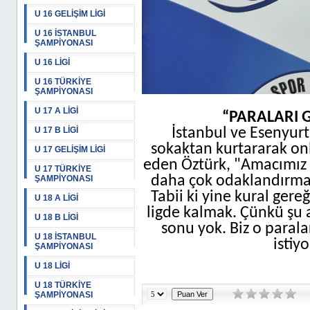
U 16 GELİŞİM LİGİ
U 16 İSTANBUL
ŞAMPİYONASI
U 16 LİGİ
U 16 TÜRKİYE
ŞAMPİYONASI
U 17 A LİGİ
“PARALARI 
U 17 B LİGİ
İstanbul ve Esenyurt
sokaktan kurtararak on
U 17 GELİŞİM LİGİ
eden Öztürk, "Amacımız 
U 17 TÜRKİYE
daha çok odaklandırma
ŞAMPİYONASI
Tabii ki yine kural ger
U 18 A LİGİ
ligde kalmak. Çünkü şu a
U 18 B LİGİ
sonu yok. Biz o paral
U 18 İSTANBUL
istiy
ŞAMPİYONASI
U 18 LİGİ
U 18 TÜRKİYE
ŞAMPİYONASI