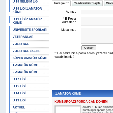
U 19 GELİŞİM LİGİ
Tavsiye Et
Yazdırılabilir Sayfa
Word
U 19 LİGİ 1.AMATÖR
KÜME
U 19 LİGİ 2.AMATÖR
KÜME
ÜNİVERSİTE SPORLARI
VETERANLAR
VOLEYBOL
VOLEYBOL LİGLERİ
SÜPER AMATÖR KÜME
1.AMATÖR KÜME
2.AMATÖR KÜME
U 17 LİGİ
U 15 LİGİ
U 14 LİGİ
1.AMATÖR KÜME
U 13 LİGİ
KUMBURGAZSPORDA CAN DÖNEMİ
Amatör 1. Küme ekipleri
AKTÜEL
Kumburgazsporda gerçekl