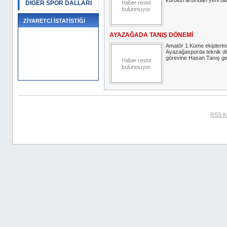
kurulun ardından yeni baş
DİĞER SPOR DALLARI
ZİYARETCİ İSTATİSTİĞİ
AYAZAĞADA TANIŞ DÖNEMİ
Amatör 1.Küme ekiplerin
Ayazağasporda teknik di
görevine Hasan Tanış geti
RSS K