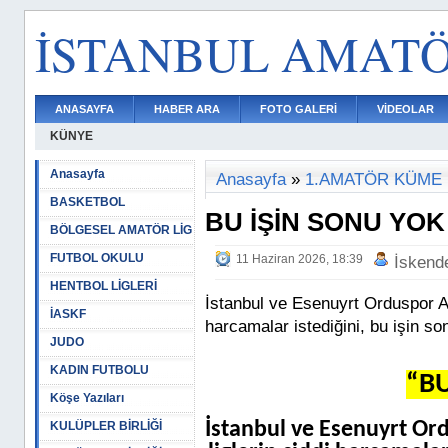
İSTANBUL AMAT
ANASAYFA
HABER ARA
FOTO GALERİ
VİDEOLAR
KÜNYE
Anasayfa
Anasayfa
»
1.AMATÖR KÜME
BASKETBOL
BU İŞİN SONU YOK
BÖLGESEL AMATÖR LİG
FUTBOL OKULU
11 Haziran 2026, 18:39
İskend
HENTBOL LİGLERİ
İstanbul ve Esenuyrt Orduspor A
İASKF
harcamalar istediğini, bu işin so
JUDO
KADIN FUTBOLU
“B
Köşe Yazıları
İstanbul ve Esenuyrt O
KULÜPLER BİRLİĞİ