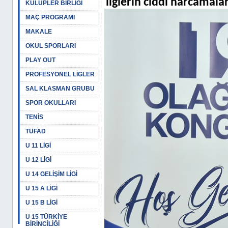
liglerin ciddi harcamalar
KULÜPLER BİRLİĞİ
MAÇ PROGRAMI
MAKALE
OKUL SPORLARI
PLAY OUT
PROFESYONEL LİGLER
SAL KLASMAN GRUBU
SPOR OKULLARI
TENİS
TÜFAD
U 11 LİGİ
U 12 LİGİ
U 14 GELİŞİM LİGİ
U 15 A LİGİ
U 15 B LİGİ
U 15 TÜRKİYE
BİRİNCİLİĞİ