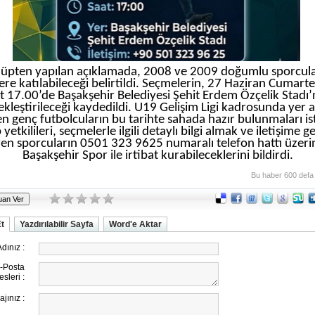
lüpten yapılan açıklamada, 2008 ve 2009 doğumlu sporcula
re katılabileceği belirtildi. Seçmelerin, 27 Haziran Cumart
t 17.00’de Başakşehir Belediyesi Şehit Erdem Özçelik Stadı
ekleştirileceği kaydedildi. U19 Gelişim Ligi kadrosunda yer 
en genç futbolcuların bu tarihte sahada hazır bulunmaları is
yetkilileri, seçmelerle ilgili detaylı bilgi almak ve iletişime 
yen sporcuların 0501 323 9625 numaralı telefon hattı üzer
Başakşehir Spor ile irtibat kurabileceklerini bildirdi.
Bu haber 600 defa
Et
Yazdırılabilir Sayfa
Word'e Aktar