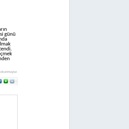
rın
esi günü
’nda
almak
tendi.
geçmek
inden
 okunmuştur.