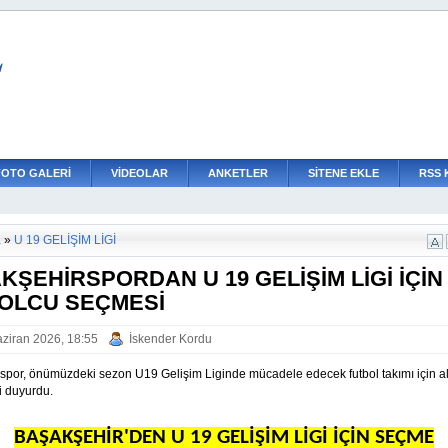
L
FOTO GALERİ
VİDEOLAR
ANKETLER
SİTENE EKLE
RSS 
a
»
U 19 GELİŞİM LİGİ
KŞEHİRSPORDAN U 19 GELİŞİM LİGİ İÇİN
OLCU SEÇMESİ
ziran 2026, 18:55
İskender Kordu
spor, önümüzdeki sezon U19 Gelişim Liginde mücadele edecek futbol takımı için al
i duyurdu.
BAŞAKŞEHİR'DEN U 19 GELİŞİM LİGİ İÇİN SEÇME