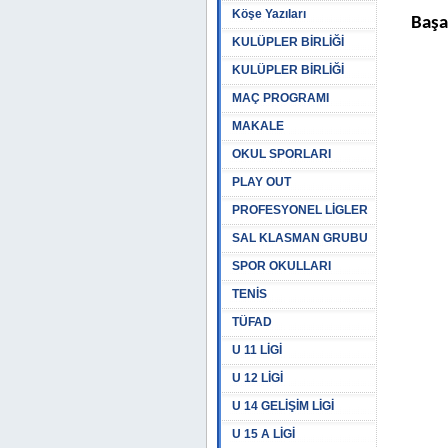
Köşe Yazıları
Başa
KULÜPLER BİRLİĞİ
KULÜPLER BİRLİĞİ
MAÇ PROGRAMI
MAKALE
OKUL SPORLARI
PLAY OUT
PROFESYONEL LİGLER
SAL KLASMAN GRUBU
SPOR OKULLARI
TENİS
TÜFAD
U 11 LİGİ
U 12 LİGİ
U 14 GELİŞİM LİGİ
U 15 A LİGİ