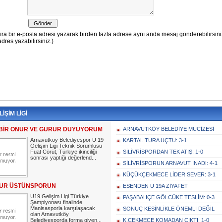
LİŞİM LİGİ
BİR ONUR VE GURUR DUYUYORUM
ARNAVUTKÖY BELEDİYE MUCİZESİ
Arnavutköy Belediyespor U 19
KARTAL TURA UÇTU: 3-1
Gelişim Ligi Teknik Sorumlusu
Fuat Cörüt, Türkiye ikinciliği
SİLİVRİSPORDAN TEK ATIŞ: 1-0
sonrası yaptığı değerlend...
SİLİVRİSPORUN ARNAVUT İNADI: 4-1
KÜÇÜKÇEKMECE LİDER SEVER: 3-1
UR ÜSTÜNSPORUN
ESENDEN U 19A ZİYAFET
U19 Gelişim Ligi Türkiye
PAŞABAHÇE GÖLCÜKE TESLİM: 0-3
Şampiyonası finalinde
Manisasporla karşılaşacak
SONUÇ KESİNLİKLE ÖNEMLİ DEĞİL
olan Arnavutköy
Belediyesporda forma giyen...
K.ÇEKMECE KOMADAN ÇIKTI: 1-0