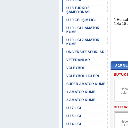
U 18 LİGİ
U 18 TÜRKİYE
ŞAMPİYONASI
U 19 GELİŞİM LİGİ
U 19 LİGİ 1.AMATÖR
KÜME
U 19 LİGİ 2.AMATÖR
KÜME
ÜNİVERSİTE SPORLARI
VETERANLAR
U 19 GE
VOLEYBOL
BÜYÜK 
VOLEYBOL LİGLERİ
SÜPER AMATÖR KÜME
1.AMATÖR KÜME
2.AMATÖR KÜME
BU GUR
U 17 LİGİ
U 15 LİGİ
U 14 LİGİ