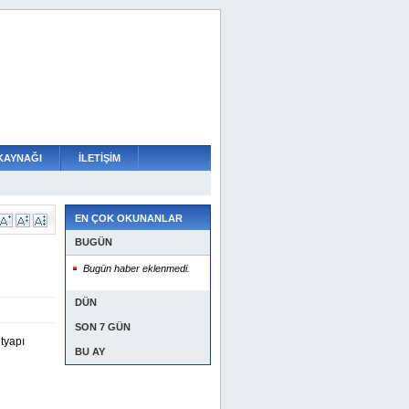
KAYNAĞI
İLETİŞİM
EN ÇOK OKUNANLAR
BUGÜN
Bugün haber eklenmedi.
DÜN
SON 7 GÜN
tyapı
BU AY