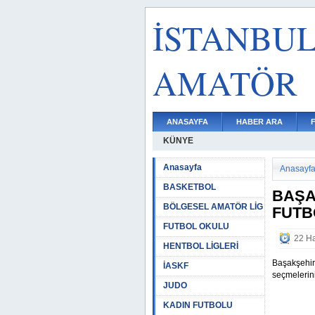
İSTANBU
AMATÖR
ANASAYFA
HABER ARA
KÜNYE
Anasayfa
Anasayf
BASKETBOL
BAŞA
BÖLGESEL AMATÖR LİG
FUTB
FUTBOL OKULU
22 Ha
HENTBOL LİGLERİ
Başakşehir
İASKF
seçmelerin
JUDO
KADIN FUTBOLU