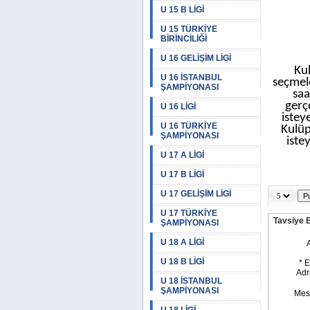
U 15 B LİGİ
U 15 TÜRKİYE
BİRİNCİLİĞİ
U 16 GELİŞİM LİGİ
Ku
U 16 İSTANBUL
seçmele
ŞAMPİYONASI
saa
gerç
U 16 LİGİ
istey
U 16 TÜRKİYE
Kulüp 
ŞAMPİYONASI
iste
U 17 A LİGİ
U 17 B LİGİ
U 17 GELİŞİM LİGİ
U 17 TÜRKİYE
Tavsiye 
ŞAMPİYONASI
U 18 A LİGİ
U 18 B LİGİ
U 18 İSTANBUL
ŞAMPİYONASI