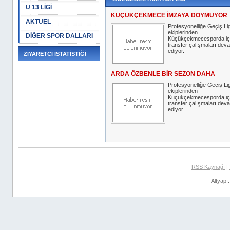
U 13 LİGİ
KÜÇÜKÇEKMECE İMZAYA DOYMUYOR
AKTÜEL
Profesyonelliğe Geçiş Lig
ekiplerinden
DİĞER SPOR DALLARI
Küçükçekmecesporda iç
transfer çalışmaları dev
ediyor.
ZİYARETCİ İSTATİSTİĞİ
ARDA ÖZBENLE BİR SEZON DAHA
Profesyonelliğe Geçiş Lig
ekiplerinden
Küçükçekmecesporda iç
transfer çalışmaları dev
ediyor.
RSS Kaynağı
|
Altyapı