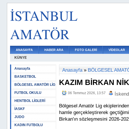
İSTANBUL
AMATÖR
ANASAYFA
HABER ARA
FOTO GALERİ
VİDEOLAR
KÜNYE
Anasayfa
Anasayfa
»
BÖLGESEL AMATÖ
BASKETBOL
KAZIM BİRKAN Nİ
BÖLGESEL AMATÖR LİG
FUTBOL OKULU
06 Temmuz 2026, 13:57
İskend
HENTBOL LİGLERİ
Bölgesel Amatör Lig ekiplerinden
İASKF
hamle gerçekleştirerek geçtiği
JUDO
Birkan'ın sözleşmesini 2026-20
KADIN FUTBOLU