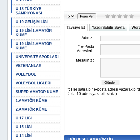
U 18 LİGİ
U 18 TÜRKİYE
ŞAMPİYONASI
U 19 GELİŞİM LİGİ
Tavsiye Et
Yazdırılabilir Sayfa
Word
U 19 LİGİ 1.AMATÖR
KÜME
U 19 LİGİ 2.AMATÖR
KÜME
ÜNİVERSİTE SPORLARI
VETERANLAR
VOLEYBOL
VOLEYBOL LİGLERİ
SÜPER AMATÖR KÜME
1.AMATÖR KÜME
2.AMATÖR KÜME
U 17 LİGİ
U 15 LİGİ
U 14 LİGİ
BÖLGESEL AMATÖR LİG