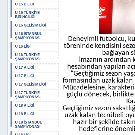
U 15 B LİGİ
U 15 TÜRKİYE
BİRİNCİLİĞİ
U 16 GELİŞİM LİGİ
U 16 İSTANBUL
Deneyimli futbolcu, k
ŞAMPİYONASI
töreninde kendisini sez
U 16 LİGİ
bağlayan s
U 16 TÜRKİYE
İmzanın ardından 
ŞAMPİYONASI
hesabından yapılan açı
U 17 A LİGİ
“Geçtiğimiz sezon yaşa
U 17 B LİGİ
formasından uzak kalan K
U 17 GELİŞİM LİGİ
Mücadelesine, karakteri
U 17 TÜRKİYE
güçlü dönecek, birlikte
ŞAMPİYONASI
Ka
U 18 A LİGİ
Geçtiğimiz sezon sakatlı
U 18 B LİGİ
uzak kalan tecrübeli o
hazır bir şekilde tak
U 18 İSTANBUL
ŞAMPİYONASI
hedeflerine önemli