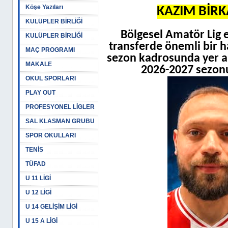
Köşe Yazıları
KAZIM BİRK
KULÜPLER BİRLİĞİ
Bölgesel Amatör Lig e
KULÜPLER BİRLİĞİ
transferde önemli bir h
MAÇ PROGRAMI
sezon kadrosunda yer a
MAKALE
2026-2027 sezonu
OKUL SPORLARI
PLAY OUT
PROFESYONEL LİGLER
SAL KLASMAN GRUBU
SPOR OKULLARI
TENİS
TÜFAD
U 11 LİGİ
U 12 LİGİ
U 14 GELİŞİM LİGİ
U 15 A LİGİ