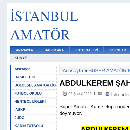
İSTANBUL
AMATÖR
ANASAYFA
HABER ARA
FOTO GALERİ
VİDEOLAR
KÜNYE
Anasayfa
Anasayfa
»
SÜPER AMATÖR 
BASKETBOL
ABDULKEREM ŞAH
BÖLGESEL AMATÖR LİG
FUTBOL OKULU
05 Şubat 2025, 11:58
İskende
HENTBOL LİGLERİ
Süper Amatör Küme ekiplerinde
İASKF
doymuyor.
JUDO
KADIN FUTBOLU