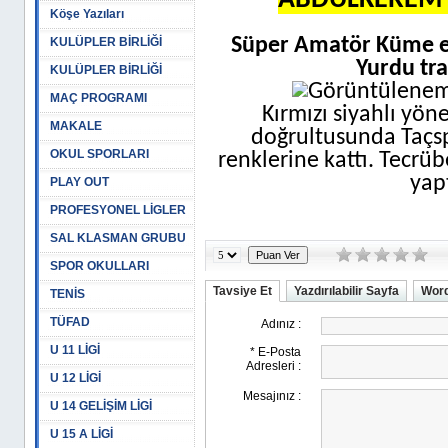
ABDULKEREM 
Köşe Yazıları
Süper Amatör Küme e
KULÜPLER BİRLİĞİ
Yurdu tr
KULÜPLER BİRLİĞİ
MAÇ PROGRAMI
Kırmızı siyahlı yön
MAKALE
doğrultusunda Taçs
OKUL SPORLARI
renklerine kattı. Tecr
yapt
PLAY OUT
PROFESYONEL LİGLER
SAL KLASMAN GRUBU
SPOR OKULLARI
Tavsiye Et
Yazdırılabilir Sayfa
Word
TENİS
TÜFAD
U 11 LİGİ
U 12 LİGİ
U 14 GELİŞİM LİGİ
U 15 A LİGİ