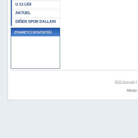
U 13 LİGİ
AKTÜEL
DİĞER SPOR DALLARI
ZİYARETCİ İSTATİSTİĞİ
RSS Kaynağı
|
Altyapı