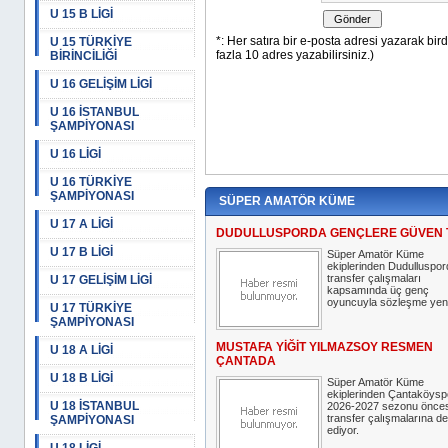
U 15 B LİGİ
U 15 TÜRKİYE
BİRİNCİLİĞİ
U 16 GELİŞİM LİGİ
U 16 İSTANBUL
ŞAMPİYONASI
U 16 LİGİ
U 16 TÜRKİYE
ŞAMPİYONASI
SÜPER AMATÖR KÜME
U 17 A LİGİ
DUDULLUSPORDA GENÇLERE GÜVEN 
U 17 B LİGİ
Süper Amatör Küme
ekiplerinden Dudulluspor
transfer çalışmaları
U 17 GELİŞİM LİGİ
kapsamında üç genç
oyuncuyla sözleşme yeni
U 17 TÜRKİYE
ŞAMPİYONASI
MUSTAFA YİĞİT YILMAZSOY RESMEN
U 18 A LİGİ
ÇANTADA
U 18 B LİGİ
Süper Amatör Küme
ekiplerinden Çantaköysp
U 18 İSTANBUL
2026-2027 sezonu önces
transfer çalışmalarına 
ŞAMPİYONASI
ediyor.