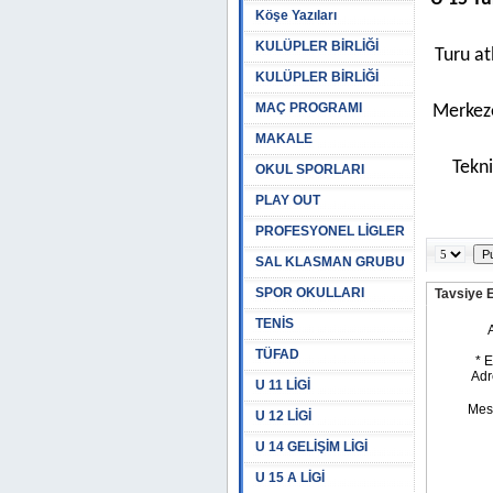
Köşe Yazıları
KULÜPLER BİRLİĞİ
Turu at
KULÜPLER BİRLİĞİ
MAÇ PROGRAMI
Merkez
MAKALE
Tekni
OKUL SPORLARI
PLAY OUT
PROFESYONEL LİGLER
SAL KLASMAN GRUBU
SPOR OKULLARI
Tavsiye 
TENİS
TÜFAD
U 11 LİGİ
U 12 LİGİ
U 14 GELİŞİM LİGİ
U 15 A LİGİ