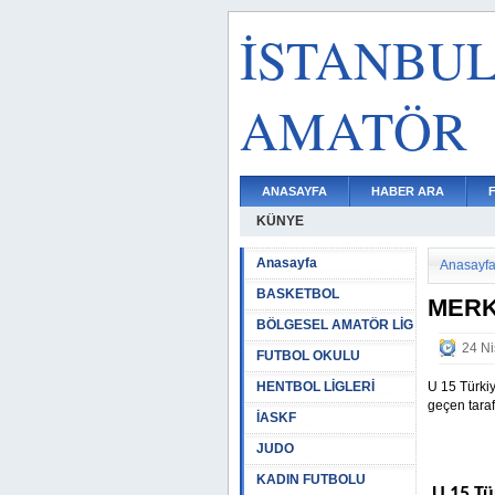
İSTANBU
AMATÖR
ANASAYFA
HABER ARA
KÜNYE
Anasayfa
Anasayf
BASKETBOL
MERK
BÖLGESEL AMATÖR LİG
24 Ni
FUTBOL OKULU
HENTBOL LİGLERİ
U 15 Türki
geçen taraf
İASKF
JUDO
KADIN FUTBOLU
U 15 Tü