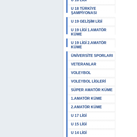
U 18 LİGİ
U 18 TÜRKİYE
ŞAMPİYONASI
U 19 GELİŞİM LİGİ
U 19 LİGİ 1.AMATÖR
KÜME
U 19 LİGİ 2.AMATÖR
KÜME
ÜNİVERSİTE SPORLARI
VETERANLAR
VOLEYBOL
VOLEYBOL LİGLERİ
SÜPER AMATÖR KÜME
1.AMATÖR KÜME
2.AMATÖR KÜME
U 17 LİGİ
U 15 LİGİ
U 14 LİGİ