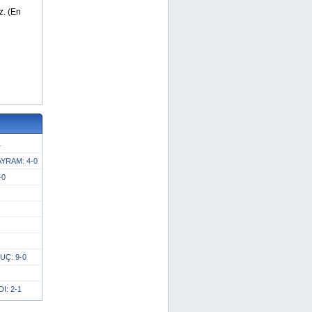
4
YRAM: 4-0
-0
UÇ: 9-0
I: 2-1