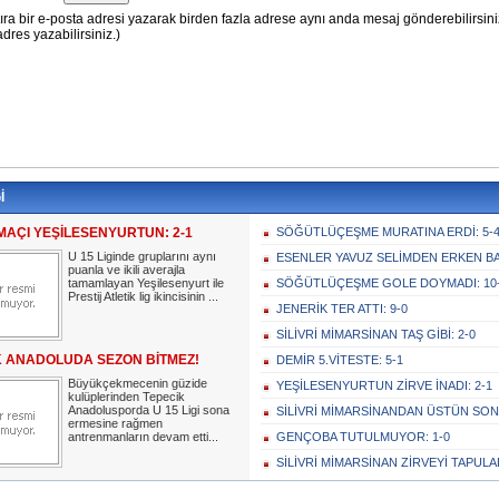
İ
MAÇI YEŞİLESENYURTUN: 2-1
SÖĞÜTLÜÇEŞME MURATINA ERDİ: 5-
U 15 Liginde gruplarını aynı
ESENLER YAVUZ SELİMDEN ERKEN BA
puanla ve ikili averajla
tamamlayan Yeşilesenyurt ile
SÖĞÜTLÜÇEŞME GOLE DOYMADI: 10
Prestij Atletik lig ikincisinin ...
JENERİK TER ATTI: 9-0
SİLİVRİ MİMARSİNAN TAŞ GİBİ: 2-0
K ANADOLUDA SEZON BİTMEZ!
DEMİR 5.VİTESTE: 5-1
Büyükçekmecenin güzide
YEŞİLESENYURTUN ZİRVE İNADI: 2-1
kulüplerinden Tepecik
Anadolusporda U 15 Ligi sona
SİLİVRİ MİMARSİNANDAN ÜSTÜN SON
ermesine rağmen
antrenmanların devam etti...
GENÇOBA TUTULMUYOR: 1-0
SİLİVRİ MİMARSİNAN ZİRVEYİ TAPULAD