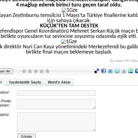
4 mağlup ederek birinci turu geçen taraf oldu.
layan Zeytinburnu temsilcisi 1 Mayıs’ta Türkiye finallerine katı
için sahaya çıkacak.
KÜÇÜK’TEN TAM DESTEK
efendispor Genel Koordinatörü Mehmet Serkan Küçük maçın bi
birlikte oyuncuların tur sevincine soyunma odasında eşlik etti.
k direktör Nuri Can Kaya yönetimindeki Merkezefendi bu galib
birlikte final maçını beklemeye başladı.
Bu haber 657 defa
Et
Yazdırılabilir Sayfa
Word'e Aktar