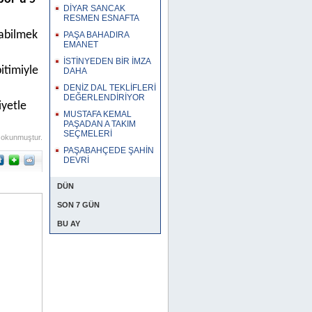
DİYAR SANCAK
RESMEN ESNAFTA
labilmek
PAŞA BAHADIRA
EMANET
İSTİNYEDEN BİR İMZA
timiyle
DAHA
DENİZ DAL TEKLİFLERİ
DEĞERLENDİRİYOR
iyetle
MUSTAFA KEMAL
PAŞADAN A TAKIM
SEÇMELERİ
 okunmuştur.
PAŞABAHÇEDE ŞAHİN
DEVRİ
DÜN
SON 7 GÜN
BU AY