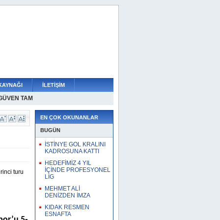
KAYNAĞI
İLETİŞİM
 GÜVEN TAM
NEMİ
RESMEN ÇANTADA
AHA
TA SAHAYA TAKVİYE
NLAŞTI
LENDİRİYOR
UNDA
EN ÇOK OKUNANLAR
BUGÜN
İSTİNYE GOL KRALINI
KADROSUNA KATTI
HEDEFİMİZ 4 YIL
İÇİNDE PROFESYONEL
inci turu
LİG
MEHMET ALİ
DENİZDEN İMZA
KIDAK RESMEN
ESNAFTA
por’u 5-