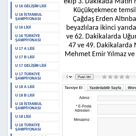
ekip 3. Dakikada Matin M
U 16 GELİŞİM LİGİ
Küçükçekmece temsil
U 16 İSTANBUL
Çağdaş Erden Altınbaş’
ŞAMPİYONASI
beyazlılara ikinci yarıda
U 16 LİGİ
ve 62. Dakikalarda Uğur
U 16 TÜRKİYE
ŞAMPİYONASI
47 ve 49. Dakikalarda
U 17 A LİGİ
Mehmet Emir Yılmaz ve 
U 17 B LİGİ
U 17 GELİŞİM LİGİ
U 17 TÜRKİYE
ŞAMPİYONASI
U 18 A LİGİ
Tavsiye Et
Yazdırılabilir Sayfa
Word
U 18 B LİGİ
U 18 İSTANBUL
ŞAMPİYONASI
U 18 LİGİ
U 18 TÜRKİYE
ŞAMPİYONASI