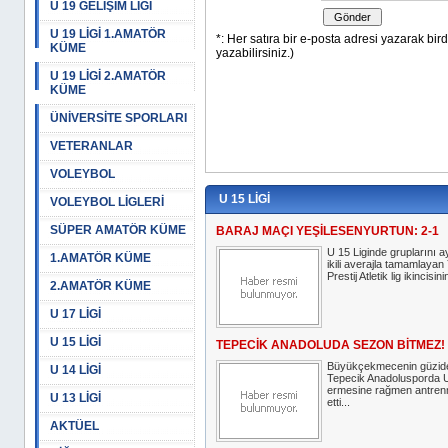
U 19 GELİŞİM LİGİ
U 19 LİGİ 1.AMATÖR
KÜME
U 19 LİGİ 2.AMATÖR
KÜME
ÜNİVERSİTE SPORLARI
VETERANLAR
VOLEYBOL
U 15 LİGİ
VOLEYBOL LİGLERİ
SÜPER AMATÖR KÜME
BARAJ MAÇI YEŞİLESENYURTUN: 2-1
U 15 Liginde gruplarını a
1.AMATÖR KÜME
ikili averajla tamamlayan 
Prestij Atletik lig ikincisinin
2.AMATÖR KÜME
U 17 LİGİ
U 15 LİGİ
TEPECİK ANADOLUDA SEZON BİTMEZ!
Büyükçekmecenin güzide
U 14 LİGİ
Tepecik Anadolusporda U
ermesine rağmen antren
U 13 LİGİ
etti...
AKTÜEL