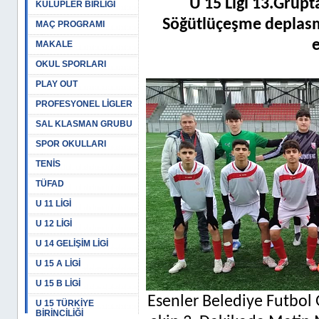
U 15 Ligi 13.Grupt
KULÜPLER BİRLİĞİ
Söğütlüçeşme deplasm
MAÇ PROGRAMI
e
MAKALE
OKUL SPORLARI
PLAY OUT
PROFESYONEL LİGLER
SAL KLASMAN GRUBU
SPOR OKULLARI
TENİS
TÜFAD
U 11 LİGİ
U 12 LİGİ
U 14 GELİŞİM LİGİ
U 15 A LİGİ
U 15 B LİGİ
Esenler Belediye Futbol
U 15 TÜRKİYE
BİRİNCİLİĞİ