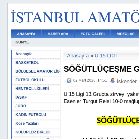
İSTANBUL AMAT
ANASAYFA
HABER ARA
FOTO GALERİ
VİDEOLAR
KÜNYE
Anasayfa
Anasayfa
»
U 15 LİGİ
BASKETBOL
SÖĞÜTLÜÇEŞME GO
BÖLGESEL AMATÖR LİG
FUTBOL OKULU
02 Mart 2026, 14:51
İskender
HENTBOL LİGLERİ
U 15 Ligi 13.Grupta zirveyi yak
İASKF
Esenler Turgut Reisi 10-0 mağlu
JUDO
KADIN FUTBOLU
SÖĞÜTLÜÇE
Köşe Yazıları
KULÜPLER BİRLİĞİ