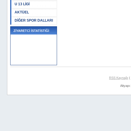
U 13 LİGİ
AKTÜEL
DİĞER SPOR DALLARI
ZİYARETCİ İSTATİSTİĞİ
RSS Kaynağı
|
Altyapı