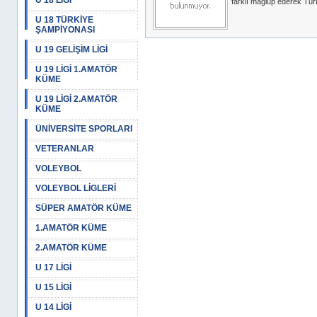
U 18 LİGİ
farklı mağlup ederek Türk
U 18 TÜRKİYE
ŞAMPİYONASI
U 19 GELİŞİM LİGİ
U 19 LİGİ 1.AMATÖR
KÜME
U 19 LİGİ 2.AMATÖR
KÜME
ÜNİVERSİTE SPORLARI
VETERANLAR
VOLEYBOL
VOLEYBOL LİGLERİ
SÜPER AMATÖR KÜME
1.AMATÖR KÜME
2.AMATÖR KÜME
U 17 LİGİ
U 15 LİGİ
U 14 LİGİ