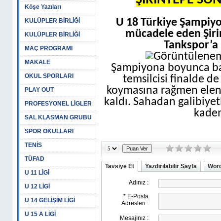
ŞİRİNTEPE SO
Köşe Yazıları
U 18 Türkiye Şampiyo
KULÜPLER BİRLİĞİ
mücadele eden Şiri
KULÜPLER BİRLİĞİ
Tankspor’a 
MAÇ PROGRAMI
MAKALE
Şampiyona boyunca baş
OKUL SPORLARI
temsilcisi finalde d
koymasına rağmen elen
PLAY OUT
kaldı. Sahadan galibiyet
PROFESYONEL LİGLER
kadem
SAL KLASMAN GRUBU
SPOR OKULLARI
TENİS
TÜFAD
Tavsiye Et
Yazdırılabilir Sayfa
Word
U 11 LİGİ
U 12 LİGİ
U 14 GELİŞİM LİGİ
U 15 A LİGİ