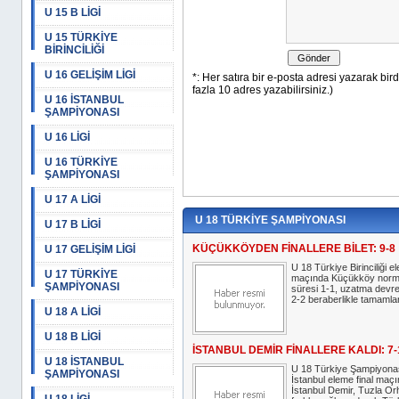
U 15 B LİGİ
U 15 TÜRKİYE
BİRİNCİLİĞİ
U 16 GELİŞİM LİGİ
U 16 İSTANBUL
ŞAMPİYONASI
U 16 LİGİ
U 16 TÜRKİYE
ŞAMPİYONASI
U 17 A LİGİ
U 18 TÜRKİYE ŞAMPİYONASI
U 17 B LİGİ
KÜÇÜKKÖYDEN FİNALLERE BİLET: 9-8
U 17 GELİŞİM LİGİ
U 18 Türkiye Birinciliği e
U 17 TÜRKİYE
maçında Küçükköy norm
ŞAMPİYONASI
süresi 1-1, uzatma devre
2-2 beraberlikle tamamlan
U 18 A LİGİ
U 18 B LİGİ
İSTANBUL DEMİR FİNALLERE KALDI: 7-
U 18 İSTANBUL
U 18 Türkiye Şampiyona
ŞAMPİYONASI
İstanbul eleme final maç
İstanbul Demir, Tuzla Orh