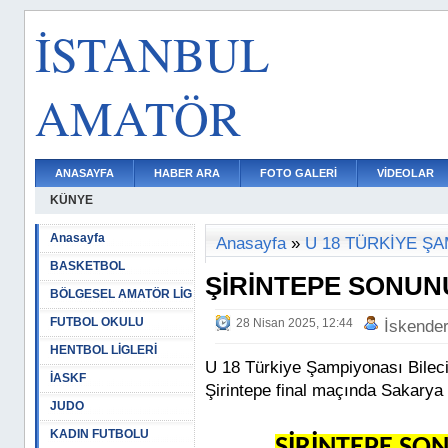
İSTANBUL
AMATÖR
ANASAYFA
HABER ARA
FOTO GALERİ
VİDEOLAR
KÜNYE
Anasayfa
Anasayfa
»
U 18 TÜRKİYE Ş
BASKETBOL
ŞİRİNTEPE SONUNU
BÖLGESEL AMATÖR LİG
FUTBOL OKULU
28 Nisan 2025, 12:44
İskende
HENTBOL LİGLERİ
U 18 Türkiye Şampiyonası Bile
İASKF
Şirintepe final maçında Sakarya 
JUDO
KADIN FUTBOLU