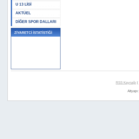
U 13 LİGİ
AKTÜEL
DİĞER SPOR DALLARI
ZİYARETCİ İSTATİSTİĞİ
RSS Kaynağı
|
Altyapı