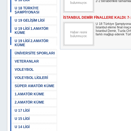
U 18 LİGİ
2-2 beraberlikle tamamlan
U 18 TÜRKİYE
ŞAMPİYONASI
İSTANBUL DEMİR FİNALLERE KALDI: 7-
U 19 GELİŞİM LİGİ
U 18 Türkiye Şampiyona
İstanbul eleme final maç
U 19 LİGİ 1.AMATÖR
İstanbul Demir, Tuzla Orh
KÜME
farklı mağlup ederek Türk
U 19 LİGİ 2.AMATÖR
KÜME
ÜNİVERSİTE SPORLARI
VETERANLAR
VOLEYBOL
VOLEYBOL LİGLERİ
SÜPER AMATÖR KÜME
1.AMATÖR KÜME
2.AMATÖR KÜME
U 17 LİGİ
U 15 LİGİ
U 14 LİGİ