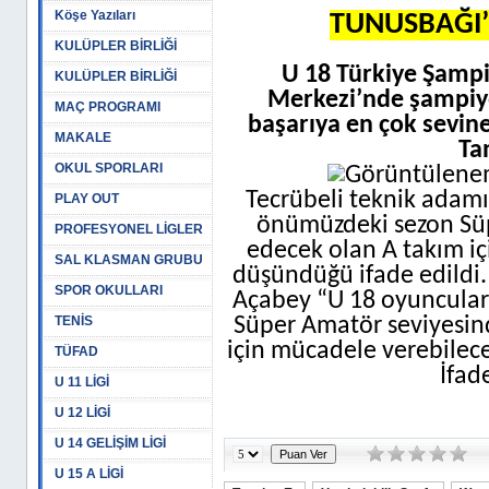
Köşe Yazıları
TUNUSBAĞI’
KULÜPLER BİRLİĞİ
U 18 Türkiye Şamp
KULÜPLER BİRLİĞİ
Merkezi’nde şampiy
MAÇ PROGRAMI
başarıya en çok sevine
MAKALE
Ta
OKUL SPORLARI
Tecrübeli teknik adamın
PLAY OUT
önümüzdeki sezon S
PROFESYONEL LİGLER
edecek olan A takım i
SAL KLASMAN GRUBU
düşündüğü ifade edildi. 
SPOR OKULLARI
Açabey “U 18 oyuncular
TENİS
Süper Amatör seviyesind
için mücadele verebilecek
TÜFAD
İfad
U 11 LİGİ
U 12 LİGİ
U 14 GELİŞİM LİGİ
U 15 A LİGİ