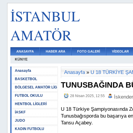
İSTANBUL
AMATÖR
ANASAYFA
HABER ARA
FOTO GALERİ
VİDEOLAR
KÜNYE
Anasayfa
Anasayfa
»
U 18 TÜRKİYE Ş
BASKETBOL
TUNUSBAĞINDA B
BÖLGESEL AMATÖR LİG
FUTBOL OKULU
28 Nisan 2025, 12:55
İskende
HENTBOL LİGLERİ
U 18 Türkiye Şampiyonasında Z
İASKF
Tunusbağısporda bu başarıya en 
JUDO
Tansu Açabey.
KADIN FUTBOLU