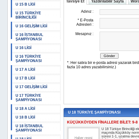
Tavsiye Et
Yazdırılabilir Sayfa
Word
U 15 B LİGİ
U 15 TÜRKİYE
BİRİNCİLİĞİ
U 16 GELİŞİM LİGİ
U 16 İSTANBUL
ŞAMPİYONASI
U 16 LİGİ
U 16 TÜRKİYE
ŞAMPİYONASI
U 17 A LİGİ
U 17 B LİGİ
U 17 GELİŞİM LİGİ
U 17 TÜRKİYE
ŞAMPİYONASI
U 18 A LİGİ
U 18 TÜRKİYE ŞAMPİYONASI
U 18 B LİGİ
KÜÇÜKKÖYDEN FİNALLERE BİLET: 9-8
U 18 İSTANBUL
U 18 Türkiye Birinciliği e
ŞAMPİYONASI
maçında Küçükköy norm
süresi 1-1, uzatma devre