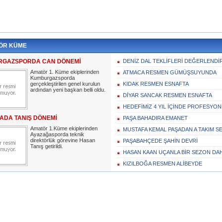
ÖR KÜME
GAZSPORDA CAN DÖNEMİ
DENİZ DAL TEKLİFLERİ DEĞERLENDİ
Amatör 1. Küme ekiplerinden
ATMACA RESMEN GÜMÜŞSUYUNDA
Kumburgazsporda
gerçekleştirilen genel kurulun
KIDAK RESMEN ESNAFTA
ardından yeni başkan belli oldu.
DİYAR SANCAK RESMEN ESNAFTA
HEDEFİMİZ 4 YIL İÇİNDE PROFESYON
ADA TANIŞ DÖNEMİ
PAŞA BAHADIRA EMANET
Amatör 1.Küme ekiplerinden
MUSTAFA KEMAL PAŞADAN A TAKIM S
Ayazağasporda teknik
direktörlük görevine Hasan
PAŞABAHÇEDE ŞAHİN DEVRİ
Tanış getirildi.
HASAN KAAN UÇANLA BİR SEZON DA
KIZILBOĞA RESMEN ALİBEYDE