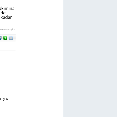
takımına
nde
 kadar
 okunmuştur.