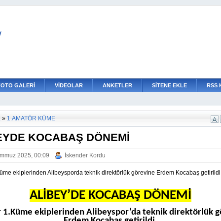
L
FOTO GALERİ
VİDEOLAR
ANKETLER
SİTENE EKLE
RSS 
a
»
1.AMATÖR KÜME
EYDE KOCABAŞ DÖNEMİ
emmuz 2025, 00:09
İskender Kordu
üme ekiplerinden Alibeysporda teknik direktörlük görevine Erdem Kocabaş getirildi
ALİBEY’DE KOCABAŞ DÖNEMİ
 1.Küme ekiplerinden Alibeyspor’da teknik direktörlük g
Erdem Kocabaş getirildi.