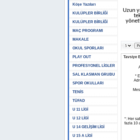
Köşe Yazıları
Uzun yı
KULÜPLER BİRLİĞİ
te
yönet
KULÜPLER BİRLİĞİ
MAÇ PROGRAMI
MAKALE
OKUL SPORLARI
PLAY OUT
Tavsiye 
PROFESYONEL LİGLER
SAL KLASMAN GRUBU
SPOR OKULLARI
TENİS
TÜFAD
U 11 LİGİ
U 12 LİGİ
U 14 GELİŞİM LİGİ
U 15 A LİGİ