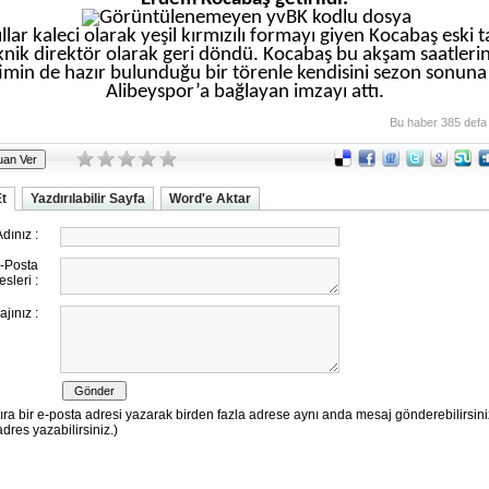
llar kaleci olarak yeşil kırmızılı formayı giyen Kocabaş eski 
knik direktör olarak geri döndü. Kocabaş bu akşam saatleri
imin de hazır bulunduğu bir törenle kendisini sezon sonuna
Alibeyspor’a bağlayan imzayı attı.
Bu haber 385 defa
Et
Yazdırılabilir Sayfa
Word'e Aktar