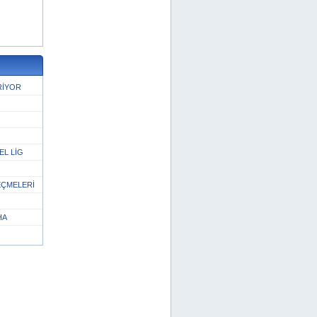
RİYOR
EL LİG
EÇMELERİ
HA