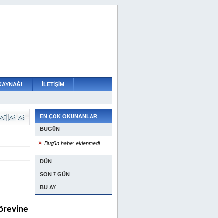
KAYNAĞI
İLETİŞİM
EN ÇOK OKUNANLAR
BUGÜN
Bugün haber eklenmedi.
DÜN
.
SON 7 GÜN
BU AY
örevine