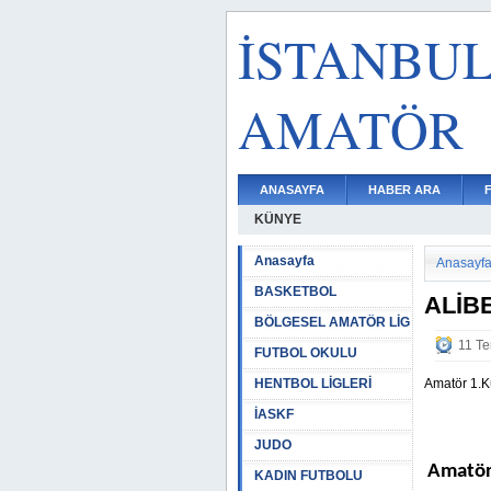
İSTANBU
AMATÖR
ANASAYFA
HABER ARA
KÜNYE
Anasayfa
Anasayf
BASKETBOL
ALİB
BÖLGESEL AMATÖR LİG
11 T
FUTBOL OKULU
HENTBOL LİGLERİ
Amatör 1.K
İASKF
JUDO
Amatör
KADIN FUTBOLU