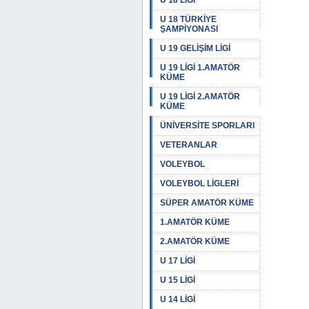
U 18 LİGİ
U 18 TÜRKİYE
ŞAMPİYONASI
U 19 GELİŞİM LİGİ
U 19 LİGİ 1.AMATÖR
KÜME
U 19 LİGİ 2.AMATÖR
KÜME
ÜNİVERSİTE SPORLARI
VETERANLAR
VOLEYBOL
VOLEYBOL LİGLERİ
SÜPER AMATÖR KÜME
1.AMATÖR KÜME
2.AMATÖR KÜME
U 17 LİGİ
U 15 LİGİ
U 14 LİGİ