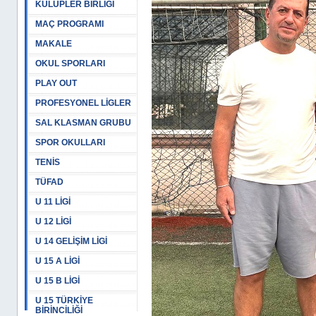
KULÜPLER BİRLİĞİ
MAÇ PROGRAMI
MAKALE
OKUL SPORLARI
PLAY OUT
PROFESYONEL LİGLER
SAL KLASMAN GRUBU
SPOR OKULLARI
TENİS
TÜFAD
U 11 LİGİ
U 12 LİGİ
U 14 GELİŞİM LİGİ
U 15 A LİGİ
U 15 B LİGİ
U 15 TÜRKİYE
BİRİNCİLİĞİ