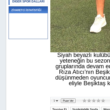
DİĞER SPOR DALLARI
ZİYARETCİ İSTATİSTİĞİ
Siyah beyazlı kulübü
yeteneğin bu sezon 
gruplarında devam ede
Rıza Atıcı’nın Beşik
düşünmeden oyuncunun
eliyle Beşiktaş 
Tavsiye Et
Yazdırılabilir Sayfa
Word