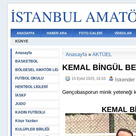
İSTANBUL AMAT
ANASAYFA
HABER ARA
FOTO GALERİ
VİDEOLAR
KÜNYE
Anasayfa
Anasayfa
»
AKTÜEL
BASKETBOL
KEMAL BİNGÜL BE
BÖLGESEL AMATÖR LİG
FUTBOL OKULU
15 Eylül 2025, 16:33
İskender
HENTBOL LİGLERİ
Gençobasporun minik yeteneği k
İASKF
JUDO
KEMAL B
KADIN FUTBOLU
Köşe Yazıları
KULÜPLER BİRLİĞİ