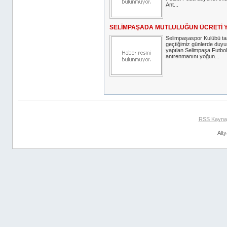
Ant...
SELİMPAŞADA MUTLULUĞUN ÜCRETİ 
Selimpaşaspor Kulübü ta
geçtiğimiz günlerde duy
yapılan Selimpaşa Futbol 
antrenmanını yoğun...
RSS Kayna
Alt