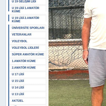
U 19 GELİŞİM LİGİ
U 19 LİGİ 1.AMATÖR
KÜME
U 19 LİGİ 2.AMATÖR
KÜME
ÜNİVERSİTE SPORLARI
VETERANLAR
VOLEYBOL
VOLEYBOL LİGLERİ
SÜPER AMATÖR KÜME
1.AMATÖR KÜME
2.AMATÖR KÜME
U 17 LİGİ
U 15 LİGİ
U 14 LİGİ
U 13 LİGİ
AKTÜEL