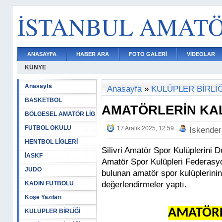
İSTANBUL AMAT
ANASAYFA
HABER ARA
FOTO GALERİ
VİDEOLAR
KÜNYE
Anasayfa
Anasayfa
»
KULÜPLER BİRLİĞ
BASKETBOL
AMATÖRLERİN KALB
BÖLGESEL AMATÖR LİG
FUTBOL OKULU
17 Aralık 2025, 12:59
İskender
HENTBOL LİGLERİ
Silivri Amatör Spor Kulüplerini D
İASKF
Amatör Spor Kulüpleri Federasyo
JUDO
bulunan amatör spor kulüplerini
KADIN FUTBOLU
değerlendirmeler yaptı.
Köşe Yazıları
AMATÖRLE
KULÜPLER BİRLİĞİ