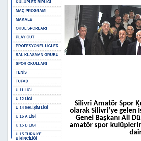
KULÜPLER BİRLİĞİ
MAÇ PROGRAMI
MAKALE
OKUL SPORLARI
PLAY OUT
PROFESYONEL LİGLER
SAL KLASMAN GRUBU
SPOR OKULLARI
TENİS
TÜFAD
U 11 LİGİ
U 12 LİGİ
Silivri Amatör Spor K
U 14 GELİŞİM LİGİ
olarak Silivri’ye gele
U 15 A LİGİ
Genel Başkanı Ali Dü
amatör spor kulüpleri
U 15 B LİGİ
dai
U 15 TÜRKİYE
BİRİNCİLİĞİ