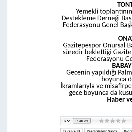
TONT
Yemekli toplantının
Destekleme Derneği Başk
Federasyonu Genel Başka
ONA
Gazitepespor Onursal B
süredir beklettiği Gazi
Federasyonu Gen
BABAY
Gecenin yapıldığı Palm
boyunca ör
İkramlarıyla ve misafirp
gece boyunca da kusur
Haber ve
Tavsiye Et
Yazdırılabilir Sayfa
Word