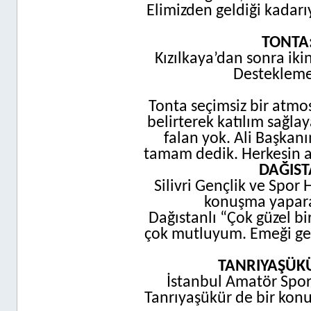
Elimizden geldiği kada
TONTA:
Kızılkaya’dan sonra iki
Destekleme 
Tonta seçimsiz bir atmo
belirterek katılım sağla
falan yok. Ali Başkanı
tamam dedik. Herkesin ay
DAĞIST
Silivri Gençlik ve Spor
konuşma yapara
Dağıstanlı “Çok güzel bir
çok mutluyum. Emeği geç
TANRIYAŞÜKÜR
İstanbul Amatör Spor
Tanrıyaşükür de bir konuş