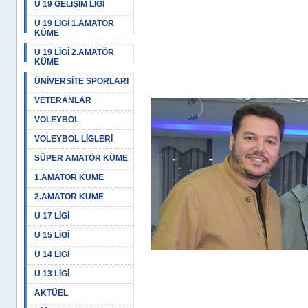
U 19 GELİŞİM LİGİ
U 19 LİGİ 1.AMATÖR
KÜME
U 19 LİGİ 2.AMATÖR
KÜME
ÜNİVERSİTE SPORLARI
VETERANLAR
VOLEYBOL
VOLEYBOL LİGLERİ
SÜPER AMATÖR KÜME
1.AMATÖR KÜME
2.AMATÖR KÜME
U 17 LİGİ
U 15 LİGİ
U 14 LİGİ
U 13 LİGİ
AKTÜEL