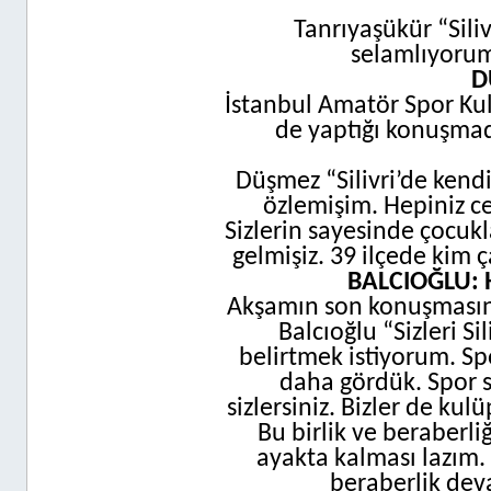
Tanrıyaşükür “Silivr
selamlıyorum
D
İstanbul Amatör Spor Ku
de yaptığı konuşmad
Düşmez “Silivri’de kendi
özlemişim. Hepiniz ce
Sizlerin sayesinde çocukl
gelmişiz. 39 ilçede kim ç
BALCIOĞLU:
Akşamın son konuşmasını 
Balcıoğlu “Sizleri 
belirtmek istiyorum. Sp
daha gördük. Spor 
sizlersiniz. Bizler de ku
Bu birlik ve beraberli
ayakta kalması lazım.
beraberlik dev