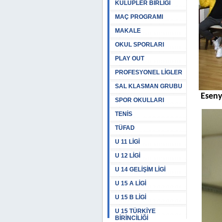
KULÜPLER BİRLİĞİ
MAÇ PROGRAMI
MAKALE
OKUL SPORLARI
PLAY OUT
PROFESYONEL LİGLER
SAL KLASMAN GRUBU
Eseny
SPOR OKULLARI
TENİS
TÜFAD
U 11 LİGİ
U 12 LİGİ
U 14 GELİŞİM LİGİ
U 15 A LİGİ
U 15 B LİGİ
U 15 TÜRKİYE
BİRİNCİLİĞİ