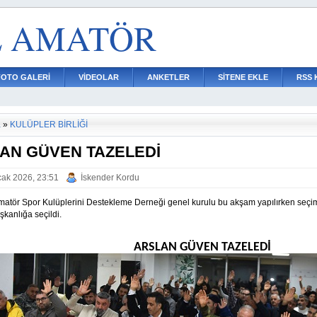
L AMATÖR
FOTO GALERİ
VİDEOLAR
ANKETLER
SİTENE EKLE
RSS 
a
»
KULÜPLER BİRLİĞİ
AN GÜVEN TAZELEDİ
ak 2026, 23:51
İskender Kordu
atör Spor Kulüplerini Destekleme Derneği genel kurulu bu akşam yapılırken seçime 
kanlığa seçildi.
ARSLAN GÜVEN TAZELEDİ