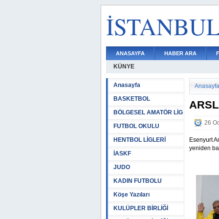
İSTANBU
ANASAYFA
HABER ARA
KÜNYE
Anasayfa
Anasayf
BASKETBOL
ARSL
BÖLGESEL AMATÖR LİG
26 Oc
FUTBOL OKULU
HENTBOL LİGLERİ
Esenyurt Am
yeniden baş
İASKF
JUDO
KADIN FUTBOLU
Köşe Yazıları
KULÜPLER BİRLİĞİ