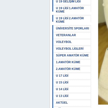
U 19 GELİŞİM LİGİ
U 19 LİGİ 1.AMATÖR
KÜME
U 19 LİGİ 2.AMATÖR
KÜME
ÜNİVERSİTE SPORLARI
VETERANLAR
VOLEYBOL
VOLEYBOL LİGLERİ
SÜPER AMATÖR KÜME
1.AMATÖR KÜME
2.AMATÖR KÜME
U 17 LİGİ
U 15 LİGİ
U 14 LİGİ
U 13 LİGİ
AKTÜEL