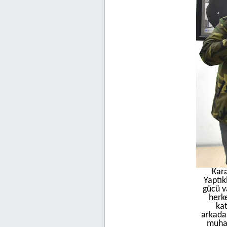
Kara
Yaptık
gücü v
herk
kat
arkadaş
muhat