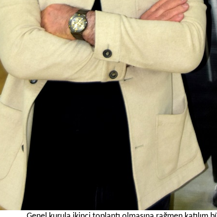
Genel kurula ikinci toplantı olmasına rağmen katılım b