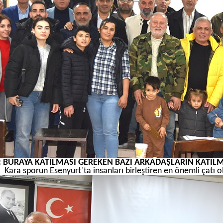
: BURAYA KATILMASI GEREKEN BAZI ARKADAŞLARIN KATI
Kara sporun Esenyurt’ta insanları birleştiren en önemli çatı 