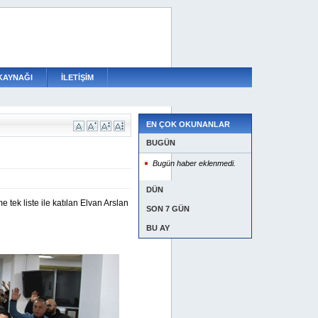
KAYNAĞI
İLETİŞİM
EN ÇOK OKUNANLAR
BUGÜN
Bugün haber eklenmedi.
DÜN
tek liste ile katılan Elvan Arslan
SON 7 GÜN
BU AY