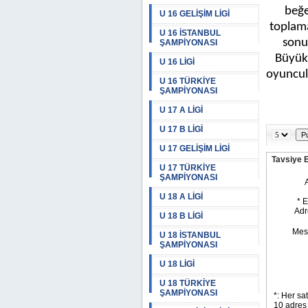
beğe
U 16 GELİŞİM LİGİ
toplama
U 16 İSTANBUL
sonuç
ŞAMPİYONASI
Büyük
U 16 LİGİ
oyuncul
U 16 TÜRKİYE
ŞAMPİYONASI
U 17 A LİGİ
U 17 B LİGİ
U 17 GELİŞİM LİGİ
Tavsiye 
U 17 TÜRKİYE
ŞAMPİYONASI
U 18 A LİGİ
U 18 B LİGİ
U 18 İSTANBUL
ŞAMPİYONASI
U 18 LİGİ
U 18 TÜRKİYE
ŞAMPİYONASI