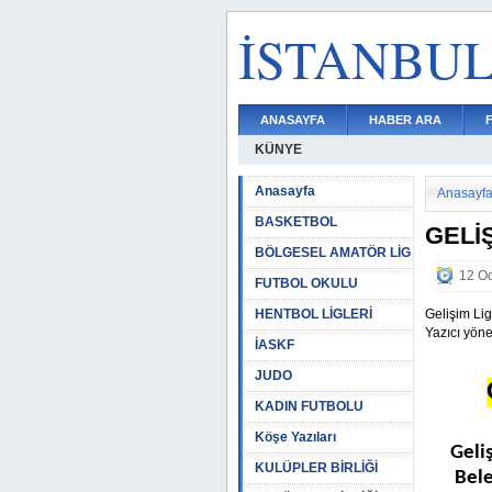
İSTANBU
ANASAYFA
HABER ARA
KÜNYE
Anasayfa
Anasayf
BASKETBOL
GELİ
BÖLGESEL AMATÖR LİG
12 Oc
FUTBOL OKULU
HENTBOL LİGLERİ
Gelişim Li
Yazıcı yönet
İASKF
JUDO
KADIN FUTBOLU
Köşe Yazıları
Geli
KULÜPLER BİRLİĞİ
Bele