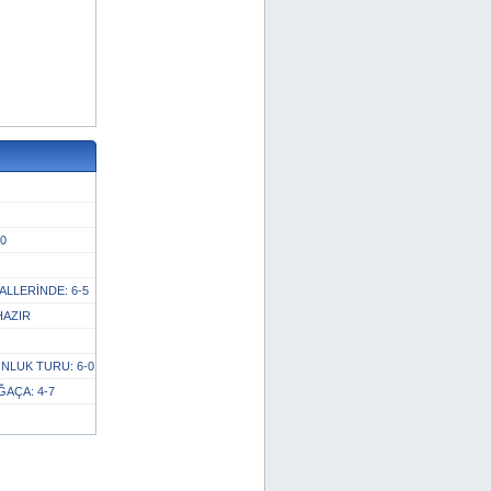
-0
LLERİNDE: 6-5
HAZIR
LUK TURU: 6-0
AÇA: 4-7