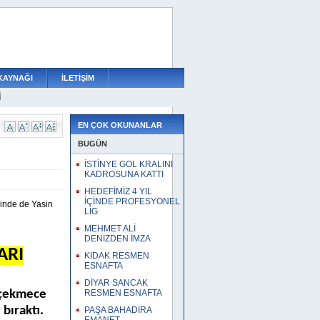
KAYNAĞI
İLETİŞİM
İ
ERE GÜVEN TAM
OY RESMEN ÇANTADA
N DAHA
 ORTA SAHAYA TAKVİYE
N ANLAŞTI
EĞERLENDİRİYOR
A
SUYUNDA
ESNAFTA
EN ÇOK OKUNANLAR
BUGÜN
İSTİNYE GOL KRALINI
KADROSUNA KATTI
HEDEFİMİZ 4 YIL
İÇİNDE PROFESYONEL
inde de Yasin
LİG
MEHMET ALİ
DENİZDEN İMZA
ARI
KIDAK RESMEN
ESNAFTA
DİYAR SANCAK
kçekmece
RESMEN ESNAFTA
bıraktı.
PAŞA BAHADIRA