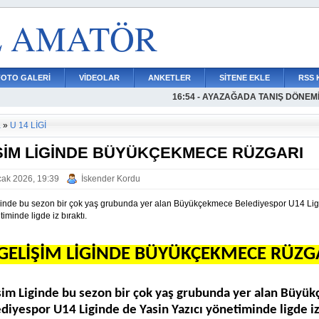
L AMATÖR
FOTO GALERİ
VİDEOLAR
ANKETLER
SİTENE EKLE
RSS 
16:54 - AYAZAĞADA TANIŞ DÖNEM
17:06 - DUDULLUSPORDA GENÇL
16:42 - MUSTAFA YİĞİT YILMAZS
16:36 - ARDA ÖZBENLE BİR SEZO
16:30 - KÜÇÜKÇEKMECESPORDAN
16:22 - BATUHAN TÜYSÜZ YENİDE
16:09 - DENİZ DAL TEKLİFLERİ D
16:03 - İSTİNYEDEN BİR İMZA DAH
15:56 - ATMACA RESMEN GÜMÜŞ
15:44 - KIDAK RESMEN ESNAFTA
15:35 - DİYAR SANCAK RESMEN 
a
»
U 14 LİGİ
ŞİM LİGİNDE BÜYÜKÇEKMECE RÜZGARI
ak 2026, 19:39
İskender Kordu
ginde bu sezon bir çok yaş grubunda yer alan Büyükçekmece Belediyespor U14 Lig
iminde ligde iz bıraktı.
GELİŞİM LİGİNDE BÜYÜKÇEKMECE RÜZG
şim Liginde bu sezon bir çok yaş grubunda yer alan Büyü
diyespor U14 Liginde de Yasin Yazıcı yönetiminde ligde iz 