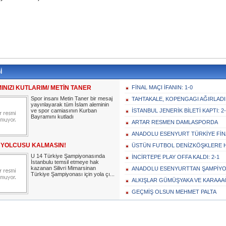
İ
NIZI KUTLARIM/ METİN TANER
FİNAL MAÇI İFANIN: 1-0
Spor insanı Metin Taner bir mesaj
TAHTAKALE, KOPENGAGI AĞIRLADI
yayınlayarak tüm İslam aleminin
ve spor camiasının Kurban
İSTANBUL JENERİK BİLETİ KAPTI: 2
Bayramını kutladı
ARTAR RESMEN DAMLASPORDA
ANADOLU ESENYURT TÜRKİYE FİNA
 YOLCUSU KALMASIN!
ÜSTÜN FUTBOL DENİZKÖŞKLERE 
U 14 Türkiye Şampiyonasında
İNCİRTEPE PLAY OFFA KALDI: 2-1
İstanbulu temsil etmeye hak
kazanan Silivri Mimarsinan
ANADOLU ESENYURTTAN ŞAMPİYON
Türkiye Şampiyonası için yola çı...
ALKIŞLAR GÜMÜŞYAKA VE KARAAAĞ
GEÇMİŞ OLSUN MEHMET PALTA