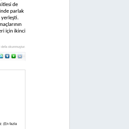
itlesi de
sinde parlak
yerleşti.
maçlarının
i için ikinci
 defa okunmuştur.