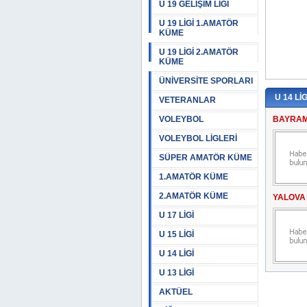
U 19 GELİŞİM LİGİ
U 19 LİGİ 1.AMATÖR
KÜME
U 19 LİGİ 2.AMATÖR
KÜME
ÜNİVERSİTE SPORLARI
U 14 LİG
VETERANLAR
VOLEYBOL
BAYRAMI
VOLEYBOL LİGLERİ
SÜPER AMATÖR KÜME
1.AMATÖR KÜME
2.AMATÖR KÜME
YALOVA
U 17 LİGİ
U 15 LİGİ
U 14 LİGİ
U 13 LİGİ
AKTÜEL