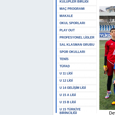
KULÜPLER BİRLİĞİ
MAÇ PROGRAMI
MAKALE
OKUL SPORLARI
PLAY OUT
PROFESYONEL LİGLER
SAL KLASMAN GRUBU
SPOR OKULLARI
TENİS
TÜFAD
U 11 LİGİ
U 12 LİGİ
U 14 GELİŞİM LİGİ
U 15 A LİGİ
U 15 B LİGİ
U 15 TÜRKİYE
De
BİRİNCİLİĞİ