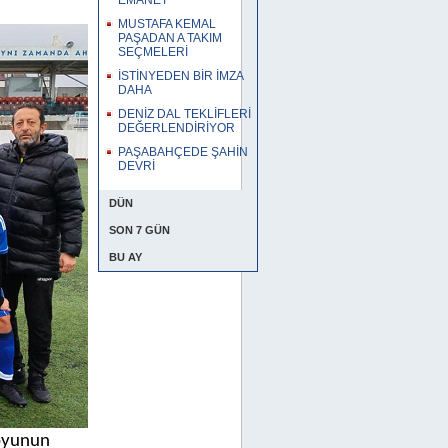
EMANET
MUSTAFA KEMAL
PAŞADAN A TAKIM
SEÇMELERİ
İSTİNYEDEN BİR İMZA
DAHA
DENİZ DAL TEKLİFLERİ
DEĞERLENDİRİYOR
PAŞABAHÇEDE ŞAHİN
DEVRİ
DÜN
SON 7 GÜN
BU AY
uoyunun