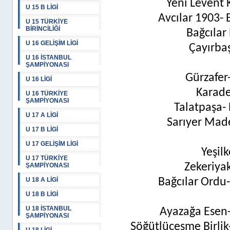
Yeni Levent 
U 15 B LİGİ
Avcılar 1903- 
U 15 TÜRKİYE
BİRİNCİLİĞİ
Bağcılar
U 16 GELİŞİM LİGİ
Çayırbaş
U 16 İSTANBUL
ŞAMPİYONASI
Gürzafer
U 16 LİGİ
Karade
U 16 TÜRKİYE
ŞAMPİYONASI
Talatpaşa- 
U 17 A LİGİ
Sarıyer Maden
U 17 B LİGİ
U 17 GELİŞİM LİGİ
Yeşilk
U 17 TÜRKİYE
Zekeriyak
ŞAMPİYONASI
U 18 A LİGİ
Bağcılar Ordu-
U 18 B LİGİ
U 18 İSTANBUL
Ayazağa Esen- 
ŞAMPİYONASI
Söğütlüçeşme Birlik-