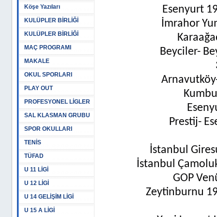
Köşe Yazıları
Esenyurt 19
KULÜPLER BİRLİĞİ
İmrahor Yun
KULÜPLER BİRLİĞİ
Karaağaç
MAÇ PROGRAMI
Beyciler- Be
MAKALE
OKUL SPORLARI
Arnavutköy- 
PLAY OUT
Kumbur
PROFESYONEL LİGLER
Esenyu
SAL KLASMAN GRUBU
Prestij- E
SPOR OKULLARI
TENİS
İstanbul Gire
TÜFAD
İstanbul Çamoluk
U 11 LİGİ
GOP Venüs
U 12 LİGİ
Zeytinburnu 19
U 14 GELİŞİM LİGİ
U 15 A LİGİ