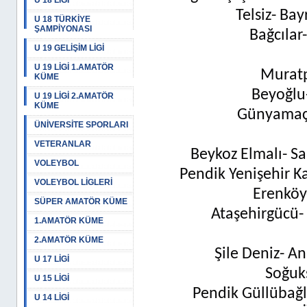
U 18 LİGİ
Telsiz- Ba
U 18 TÜRKİYE
ŞAMPİYONASI
Bağcılar
U 19 GELİŞİM LİGİ
U 19 LİGİ 1.AMATÖR
Muratp
KÜME
Beyoğlu
U 19 LİGİ 2.AMATÖR
KÜME
Günyamaç-
ÜNİVERSİTE SPORLARI
VETERANLAR
Beykoz Elmalı- S
VOLEYBOL
Pendik Yenişehir Ka
VOLEYBOL LİGLERİ
Erenköy-
SÜPER AMATÖR KÜME
Ataşehirgücü-
1.AMATÖR KÜME
2.AMATÖR KÜME
Şile Deniz- An
U 17 LİGİ
Soğuk
U 15 LİGİ
Pendik Güllübağl
U 14 LİGİ