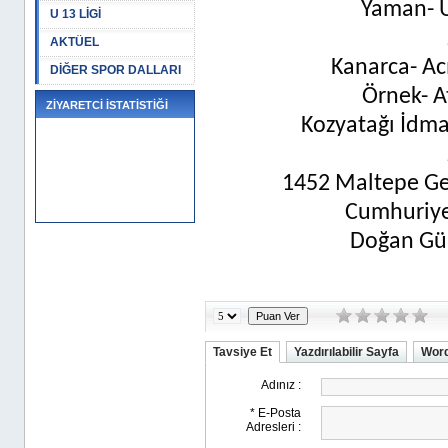
Yaman- Ü
U 13 LİGİ
AKTÜEL
Kanarca- Ac
DİĞER SPOR DALLARI
Örnek- A
ZİYARETCİ İSTATİSTİĞİ
Kozyatağı İdma
1452 Maltepe Gen
Cumhuriye
Doğan Gün
Tavsiye Et
Yazdırılabilir Sayfa
Word