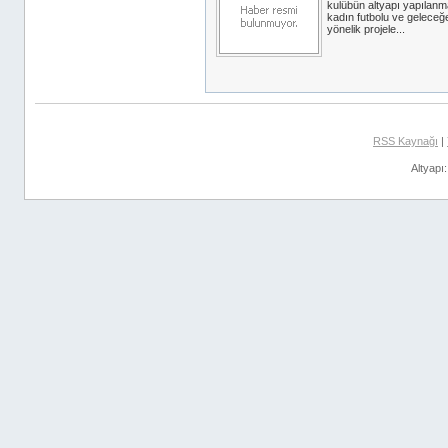
kulübün altyapı yapılanm
kadın futbolu ve geleceğ
yönelik projele...
RSS Kaynağı
|
Altyapı