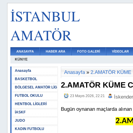
İSTANBUL
AMATÖR
ANASAYFA
HABER ARA
FOTO GALERİ
VİDEOLAR
KÜNYE
Anasayfa
Anasayfa
»
2.AMATÖR KÜME
BASKETBOL
2.AMATÖR KÜME 
BÖLGESEL AMATÖR LİG
FUTBOL OKULU
23 Mayıs 2026, 22:21
İskende
HENTBOL LİGLERİ
Bugün oynanan maçlarda alınan
İASKF
2.A
JUDO
KADIN FUTBOLU