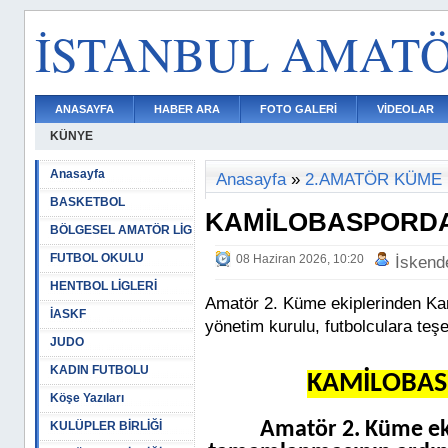
İSTANBUL AMAT
ANASAYFA
HABER ARA
FOTO GALERİ
VİDEOLAR
KÜNYE
Anasayfa
Anasayfa
»
2.AMATÖR KÜME
BASKETBOL
KAMİLOBASPORDA
BÖLGESEL AMATÖR LİG
FUTBOL OKULU
08 Haziran 2026, 10:20
İskend
HENTBOL LİGLERİ
Amatör 2. Küme ekiplerinden K
İASKF
yönetim kurulu, futbolculara teş
JUDO
KADIN FUTBOLU
KAMİLOBAS
Köşe Yazıları
Amatör 2. Küme ek
KULÜPLER BİRLİĞİ