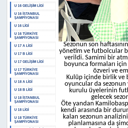
U 16 GELİŞİM LİGİ
U 16 İSTANBUL
ŞAMPİYONASI
U 16 LİGİ
U 16 TÜRKİYE
ŞAMPİYONASI
Sezonun son haftasının
U 17 A LİGİ
yönetim ve futbolcular bi
U 17 B LİGİ
verildi. Samimi bir atm
U 17 GELİŞİM LİGİ
boyunca formaları için
özveri ve em
U 17 TÜRKİYE
ŞAMPİYONASI
Kulüp içinde birlik ve
U 18 A LİGİ
oyuncular da sezonun 
kurulu üyelerinin fut
U 18 B LİGİ
gelecek sezon
U 18 İSTANBUL
ŞAMPİYONASI
Öte yandan Kamilobaspo
kendi arasında bir duru
U 18 LİGİ
kalan sezonun analizin
U 18 TÜRKİYE
ŞAMPİYONASI
planlamasına da şimd