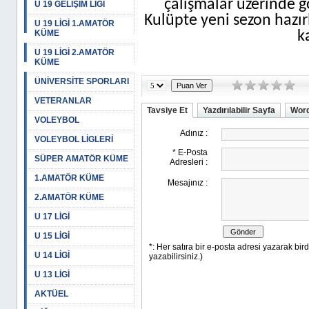
çalışmalar üzerinde gö
U 19 GELİŞİM LİGİ
Kulüpte yeni sezon hazı
U 19 LİGİ 1.AMATÖR
KÜME
k
U 19 LİGİ 2.AMATÖR
KÜME
ÜNİVERSİTE SPORLARI
VETERANLAR
Tavsiye Et
Yazdırılabilir Sayfa
Word
VOLEYBOL
VOLEYBOL LİGLERİ
SÜPER AMATÖR KÜME
1.AMATÖR KÜME
2.AMATÖR KÜME
U 17 LİGİ
U 15 LİGİ
U 14 LİGİ
U 13 LİGİ
AKTÜEL