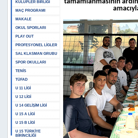
tamamlanmasının ardınd
KULÜPLER BİRLİĞİ
amacıyla
MAÇ PROGRAMI
MAKALE
OKUL SPORLARI
PLAY OUT
PROFESYONEL LİGLER
SAL KLASMAN GRUBU
SPOR OKULLARI
TENİS
TÜFAD
U 11 LİGİ
U 12 LİGİ
U 14 GELİŞİM LİGİ
U 15 A LİGİ
U 15 B LİGİ
U 15 TÜRKİYE
BİRİNCİLİĞİ