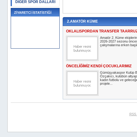
DİĞER SPOR DALLARI
ZİYARETCİ İSTATİSTİĞİ
2.AMATÖR KÜME
OKLALISPORDAN TRANSFER TAARRU
Amatör 2. Küme ekiplerin
2026-2027 sezonu öncesi
çalışmalarına erken başl
ÖNCELİĞİMİZ KENDİ ÇOCUKLARIMIZ
Gümüşyakaspor Kulüp B
Özçakıcı, kulübün altyap
kadın futbolu ve geleceğ
projele...
RSS 