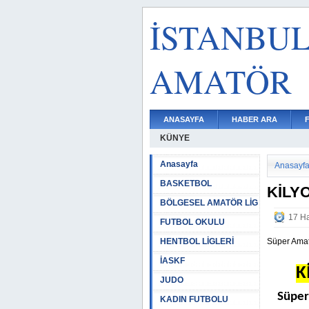
İSTANBU
AMATÖR
ANASAYFA
HABER ARA
KÜNYE
Anasayfa
Anasayf
BASKETBOL
KİLY
BÖLGESEL AMATÖR LİG
17 Ha
FUTBOL OKULU
HENTBOL LİGLERİ
Süper Amatö
İASKF
K
JUDO
Süper
KADIN FUTBOLU