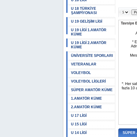
U 18 LİGİ
U 18 TÜRKİYE
ŞAMPİYONASI
U 19 GELİŞİM LİGİ
Tavsiye 
U 19 LİGİ 1.AMATÖR
KÜME
U 19 LİGİ 2.AMATÖR
KÜME
ÜNİVERSİTE SPORLARI
VETERANLAR
VOLEYBOL
VOLEYBOL LİGLERİ
SÜPER AMATÖR KÜME
1.AMATÖR KÜME
2.AMATÖR KÜME
U 17 LİGİ
U 15 LİGİ
U 14 LİGİ
SÜPER