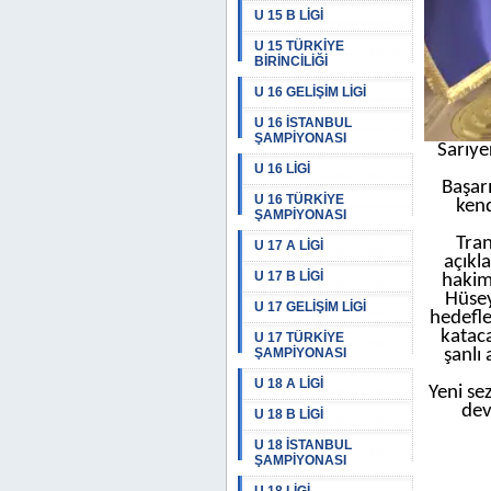
U 15 B LİGİ
U 15 TÜRKİYE
BİRİNCİLİĞİ
U 16 GELİŞİM LİGİ
U 16 İSTANBUL
ŞAMPİYONASI
Sarıye
U 16 LİGİ
Başar
U 16 TÜRKİYE
ken
ŞAMPİYONASI
Tran
U 17 A LİGİ
açıkl
U 17 B LİGİ
hakimi
Hüsey
U 17 GELİŞİM LİGİ
hedefle
katac
U 17 TÜRKİYE
ŞAMPİYONASI
şanlı
U 18 A LİGİ
Yeni s
dev
U 18 B LİGİ
U 18 İSTANBUL
ŞAMPİYONASI