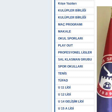
Köşe Yazıları
KULÜPLER BİRLİĞİ
KULÜPLER BİRLİĞİ
MAÇ PROGRAMI
MAKALE
OKUL SPORLARI
PLAY OUT
PROFESYONEL LİGLER
SAL KLASMAN GRUBU
SPOR OKULLARI
TENİS
TÜFAD
U 11 LİGİ
U 12 LİGİ
U 14 GELİŞİM LİGİ
U 15 A LİGİ