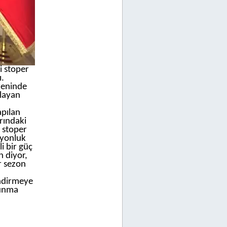
i stoper
.
reninde
layan
pılan
rındaki
ğ stoper
iyonluk
i bir güç
 diyor,
r sezon
ndirmeye
vunma