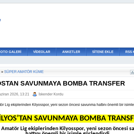
L
FOTO GALERİ
VİDEOLAR
ANKETLER
SİTENE EKLE
RSS 
a
»
SÜPER AMATÖR KÜME
OSTAN SAVUNMAYA BOMBA TRANSFER
ziran 2026, 13:21
İskender Kordu
r Lig ekiplerinden Kilyosspor, yeni sezon öncesi savunma hattını önemli bir isimle
İLYOS’TAN SAVUNMAYA BOMBA TRANSF
 Amatör Lig ekiplerinden Kilyosspor, yeni sezon öncesi 
hattını önemli bir isimle güçlendirdi.