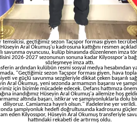
r temsilcisi, geçtiğimiz sezon Taçspor forması giyen tecrübel
Hüseyin Aral Okumuş'u kadrosuna kattığını resmen açıkladı
ılı savunma oyuncusu, kulüp binasında düzenlenen imza tö
disini 2026-2027 sezonunun sonuna kadar Kilyosspor'a bağ
sözleşmeye imza attı.
sferin ardından kulübün resmi sosyal medya hesabından ya
amada, "Geçtiğimiz sezon Taçspor forması giyen, hava topla
yeti ve güçlü savunma sezgileriyle dikkat çeken başarılı sa
in Aral Okumuş, yeni sezonda armamızın başarısı ve şamp
rimiz için bizimle mücadele edecek. Defans hattımıza öneml
ağına inandığımız Hüseyin Aral Okumuş'a ailemize hoş geldin
 armamız altında başarı, istikrar ve şampiyonluklarla dolu bi
diliyoruz. Camiamıza hayırlı olsun." ifadelerine yer verildi.
ezonda şampiyonluk hedefi doğrultusunda kadrosunu güçle
am eden Kilyosspor, Hüseyin Aral Okumuş transferiyle sa
hattındaki rekabeti de artırmış oldu.