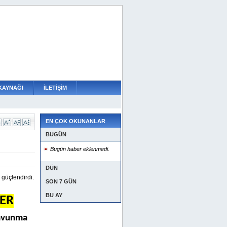
KAYNAĞI
İLETİŞİM
EN ÇOK OKUNANLAR
BUGÜN
Bugün haber eklenmedi.
DÜN
 güçlendirdi.
SON 7 GÜN
BU AY
ER
savunma