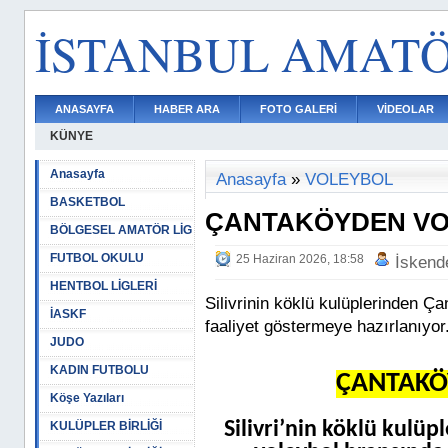
İSTANBUL AMAT
ANASAYFA
HABER ARA
FOTO GALERİ
VİDEOLAR
KÜNYE
Anasayfa
Anasayfa
»
VOLEYBOL
BASKETBOL
ÇANTAKÖYDEN VO
BÖLGESEL AMATÖR LİG
FUTBOL OKULU
25 Haziran 2026, 18:58
İskend
HENTBOL LİGLERİ
Silivrinin köklü kulüplerinden Ç
İASKF
faaliyet göstermeye hazırlanıyor
JUDO
KADIN FUTBOLU
ÇANTAKÖ
Köşe Yazıları
Silivri’nin köklü kulü
KULÜPLER BİRLİĞİ