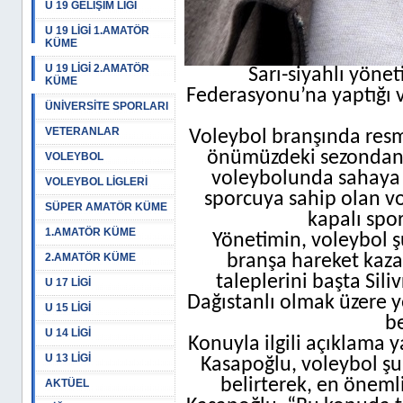
U 19 GELİŞİM LİGİ
U 19 LİGİ 1.AMATÖR
KÜME
U 19 LİGİ 2.AMATÖR
Sarı-siyahlı yöne
KÜME
Federasyonu’na yaptığı 
ÜNİVERSİTE SPORLARI
VETERANLAR
Voleybol branşında res
önümüzdeki sezondan i
VOLEYBOL
voleybolunda sahaya in
VOLEYBOL LİGLERİ
sporcuya sahip olan vo
SÜPER AMATÖR KÜME
kapalı spor
1.AMATÖR KÜME
Yönetimin, voleybol şu
2.AMATÖR KÜME
branşa hareket kaza
taleplerini başta Sil
U 17 LİGİ
Dağıstanlı olmak üzere ye
U 15 LİGİ
be
U 14 LİGİ
Konuyla ilgili açıklama
U 13 LİGİ
Kasapoğlu, voleybol şu
belirterek, en önemli
AKTÜEL