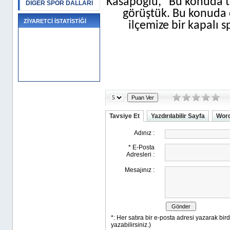
Kasapoğlu, “Bu konuda ta
DİĞER SPOR DALLARI
görüştük. Bu konuda ö
ZİYARETCİ İSTATİSTİĞİ
ilçemize bir kapalı 
Tavsiye Et
Yazdırılabilir Sayfa
Word