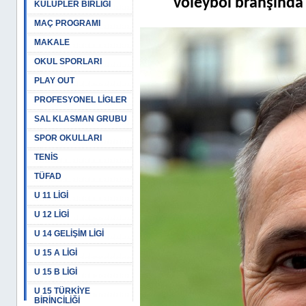
voleybol branşında 
KULÜPLER BİRLİĞİ
MAÇ PROGRAMI
MAKALE
OKUL SPORLARI
PLAY OUT
PROFESYONEL LİGLER
SAL KLASMAN GRUBU
SPOR OKULLARI
TENİS
TÜFAD
U 11 LİGİ
U 12 LİGİ
U 14 GELİŞİM LİGİ
U 15 A LİGİ
U 15 B LİGİ
U 15 TÜRKİYE
BİRİNCİLİĞİ