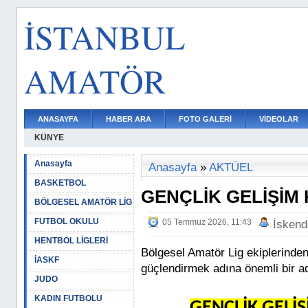
İSTANBUL
AMATÖR
ANASAYFA
HABER ARA
FOTO GALERİ
VİDEOLAR
KÜNYE
Anasayfa
Anasayfa
»
AKTÜEL
BASKETBOL
GENÇLİK GELİŞİM
BÖLGESEL AMATÖR LİG
FUTBOL OKULU
05 Temmuz 2026, 11:43
İskend
HENTBOL LİGLERİ
Bölgesel Amatör Lig ekiplerind
İASKF
güçlendirmek adına önemli bir ad
JUDO
KADIN FUTBOLU