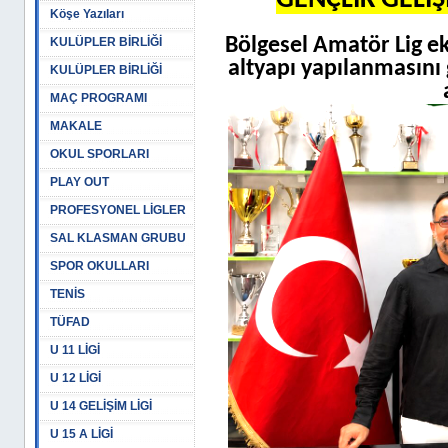
GENÇLİK GELİ
Köşe Yazıları
Bölgesel Amatör Lig e
KULÜPLER BİRLİĞİ
altyapı yapılanmasını
KULÜPLER BİRLİĞİ
MAÇ PROGRAMI
MAKALE
OKUL SPORLARI
PLAY OUT
PROFESYONEL LİGLER
SAL KLASMAN GRUBU
SPOR OKULLARI
TENİS
TÜFAD
U 11 LİGİ
U 12 LİGİ
U 14 GELİŞİM LİGİ
U 15 A LİGİ