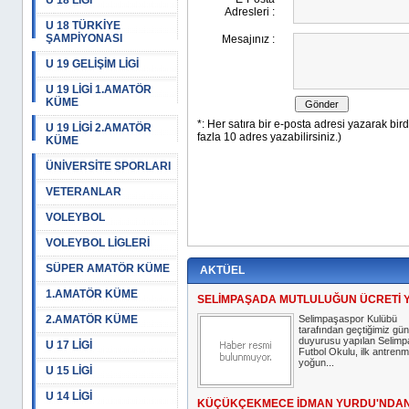
U 18 LİGİ
U 18 TÜRKİYE
ŞAMPİYONASI
U 19 GELİŞİM LİGİ
U 19 LİGİ 1.AMATÖR
KÜME
U 19 LİGİ 2.AMATÖR
KÜME
ÜNİVERSİTE SPORLARI
VETERANLAR
VOLEYBOL
VOLEYBOL LİGLERİ
SÜPER AMATÖR KÜME
AKTÜEL
1.AMATÖR KÜME
SELİMPAŞADA MUTLULUĞUN ÜCRETİ 
2.AMATÖR KÜME
Selimpaşaspor Kulübü
tarafından geçtiğimiz gün
duyurusu yapılan Selim
U 17 LİGİ
Futbol Okulu, ilk antrenm
yoğun...
U 15 LİGİ
U 14 LİGİ
KÜÇÜKÇEKMECE İDMAN YURDU'NDA