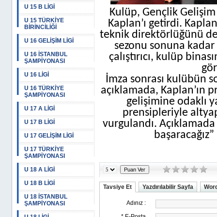
U 15 B LİGİ
Kulüp, Gençlik Gelişi
U 15 TÜRKİYE
Kaplan’ı getirdi. Kapl
BİRİNCİLİĞİ
teknik direktörlüğünü de
U 16 GELİŞİM LİGİ
sezonu sonuna kadar 
U 16 İSTANBUL
çalıştırıcı, kulüp bin
ŞAMPİYONASI
gör
U 16 LİGİ
İmza sonrası kulübün 
U 16 TÜRKİYE
açıklamada, Kaplan’ın p
ŞAMPİYONASI
gelişimine odaklı ya
U 17 A LİGİ
prensipleriyle altya
vurgulandı. Açıklamada ay
U 17 B LİGİ
başaracağız” 
U 17 GELİŞİM LİGİ
U 17 TÜRKİYE
ŞAMPİYONASI
U 18 A LİGİ
U 18 B LİGİ
Tavsiye Et
Yazdırılabilir Sayfa
Word
U 18 İSTANBUL
ŞAMPİYONASI