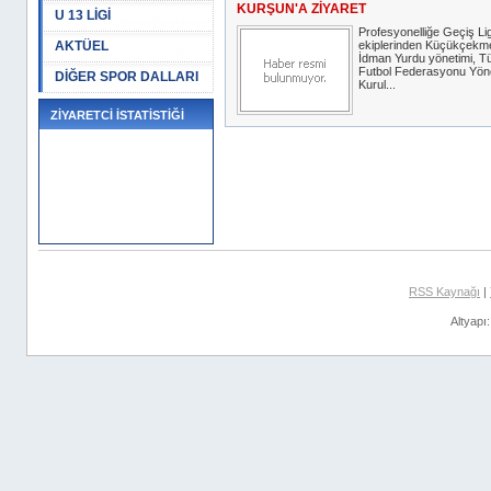
KURŞUN'A ZİYARET
U 13 LİGİ
Profesyonelliğe Geçiş Lig
AKTÜEL
ekiplerinden Küçükçekm
İdman Yurdu yönetimi, T
Futbol Federasyonu Yön
DİĞER SPOR DALLARI
Kurul...
ZİYARETCİ İSTATİSTİĞİ
RSS Kaynağı
|
Altyapı