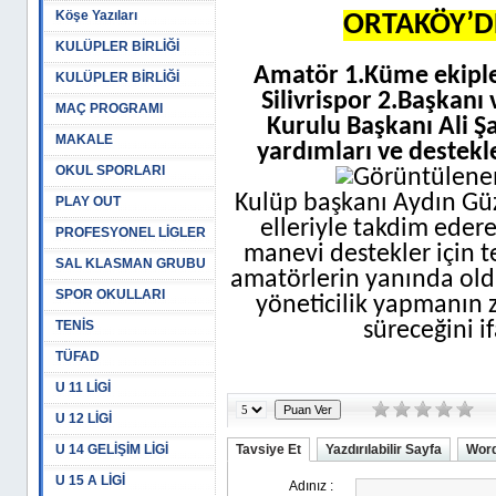
Köşe Yazıları
ORTAKÖY’D
KULÜPLER BİRLİĞİ
Amatör 1.Küme ekiple
KULÜPLER BİRLİĞİ
Silivrispor 2.Başkanı 
MAÇ PROGRAMI
Kurulu Başkanı Ali 
MAKALE
yardımları ve destekler
OKUL SPORLARI
Kulüp başkanı Aydın Güz
PLAY OUT
elleriyle takdim eder
PROFESYONEL LİGLER
manevi destekler için t
SAL KLASMAN GRUBU
amatörlerin yanında ol
SPOR OKULLARI
yöneticilik yapmanın zo
TENİS
süreceğini i
TÜFAD
U 11 LİGİ
U 12 LİGİ
U 14 GELİŞİM LİGİ
Tavsiye Et
Yazdırılabilir Sayfa
Word
U 15 A LİGİ