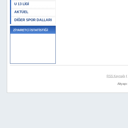
U 13 LİGİ
AKTÜEL
DİĞER SPOR DALLARI
ZİYARETCİ İSTATİSTİĞİ
RSS Kaynağı
|
Altyapı