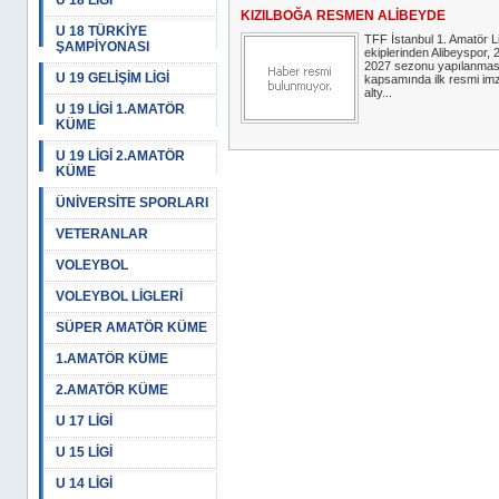
U 18 LİGİ
KIZILBOĞA RESMEN ALİBEYDE
U 18 TÜRKİYE
TFF İstanbul 1. Amatör L
ŞAMPİYONASI
ekiplerinden Alibeyspor, 
2027 sezonu yapılanmas
U 19 GELİŞİM LİGİ
kapsamında ilk resmi im
alty...
U 19 LİGİ 1.AMATÖR
KÜME
U 19 LİGİ 2.AMATÖR
KÜME
ÜNİVERSİTE SPORLARI
VETERANLAR
VOLEYBOL
VOLEYBOL LİGLERİ
SÜPER AMATÖR KÜME
1.AMATÖR KÜME
2.AMATÖR KÜME
U 17 LİGİ
U 15 LİGİ
U 14 LİGİ