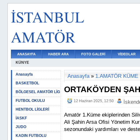
İSTANBUL
AMATÖR
ANASAYFA
HABER ARA
FOTO GALERİ
VİDEOLAR
KÜNYE
Anasayfa
Anasayfa
»
1.AMATÖR KÜME
BASKETBOL
ORTAKÖYDEN ŞAH
BÖLGESEL AMATÖR LİG
FUTBOL OKULU
12 Haziran 2025, 12:50
İskend
HENTBOL LİGLERİ
Amatör 1.Küme ekiplerinden Sili
İASKF
Ali Şahin Arsa Ofisi Yönetim Ku
JUDO
sezonundaki yardımları ve destekl
KADIN FUTBOLU