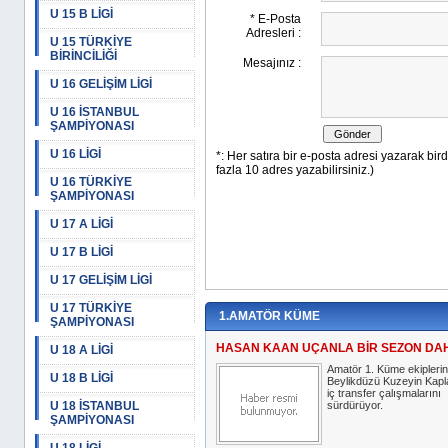
U 15 B LİGİ
U 15 TÜRKİYE
BİRİNCİLİĞİ
U 16 GELİŞİM LİGİ
U 16 İSTANBUL
ŞAMPİYONASI
U 16 LİGİ
U 16 TÜRKİYE
ŞAMPİYONASI
U 17 A LİGİ
U 17 B LİGİ
U 17 GELİŞİM LİGİ
U 17 TÜRKİYE
1.AMATÖR KÜME
ŞAMPİYONASI
HASAN KAAN UÇANLA BİR SEZON DA
U 18 A LİGİ
Amatör 1. Küme ekipleri
U 18 B LİGİ
Beylikdüzü Kuzeyin Kapla
iç transfer çalışmalarını
U 18 İSTANBUL
sürdürüyor.
ŞAMPİYONASI