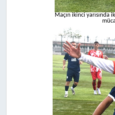
Maçın ikinci yarısında i
mücad