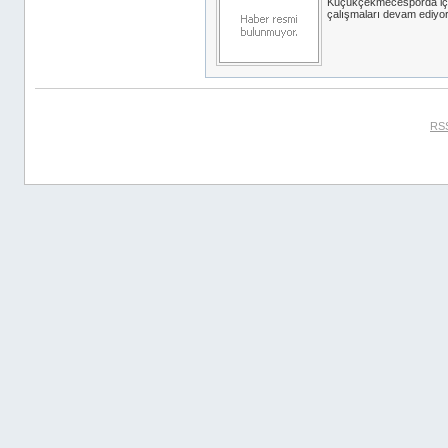
Küçükçekmecesporda iç 
çalışmaları devam ediyor
RSS