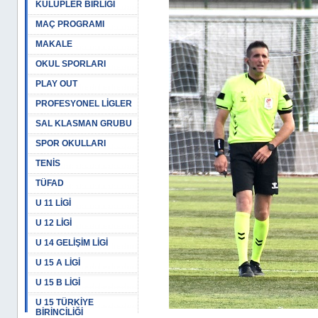
KULÜPLER BİRLİĞİ
MAÇ PROGRAMI
MAKALE
OKUL SPORLARI
PLAY OUT
PROFESYONEL LİGLER
SAL KLASMAN GRUBU
SPOR OKULLARI
TENİS
TÜFAD
U 11 LİGİ
U 12 LİGİ
U 14 GELİŞİM LİGİ
U 15 A LİGİ
U 15 B LİGİ
U 15 TÜRKİYE
BİRİNCİLİĞİ