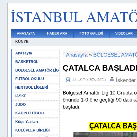
İSTANBUL AMAT
ANASAYFA
HABER ARA
FOTO GALERİ
VİDEOLAR
KÜNYE
Anasayfa
Anasayfa
»
BÖLGESEL AMATÖ
BASKETBOL
ÇATALCA BAŞLADI,
BÖLGESEL AMATÖR LİG
FUTBOL OKULU
12 Ekim 2025, 23:52
İskender
HENTBOL LİGLERİ
Bölgesel Amatör Lig 10.Grupta 
İASKF
önünde 1-0 öne geçtiği 90 dakik
JUDO
başladı.
KADIN FUTBOLU
Köşe Yazıları
ÇATALCA BAŞL
KULÜPLER BİRLİĞİ