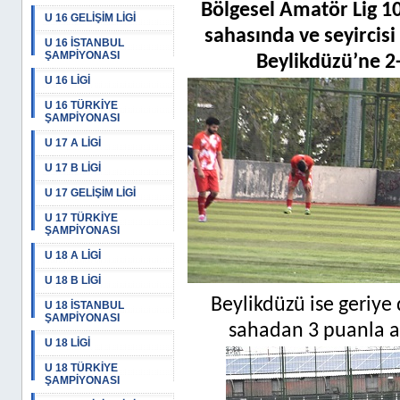
Bölgesel Amatör Lig 1
U 16 GELİŞİM LİGİ
sahasında ve seyircis
U 16 İSTANBUL
ŞAMPİYONASI
Beylikdüzü’ne 2-
U 16 LİGİ
U 16 TÜRKİYE
ŞAMPİYONASI
U 17 A LİGİ
U 17 B LİGİ
U 17 GELİŞİM LİGİ
U 17 TÜRKİYE
ŞAMPİYONASI
U 18 A LİGİ
U 18 B LİGİ
Beylikdüzü ise geriye
U 18 İSTANBUL
ŞAMPİYONASI
sahadan 3 puanla ay
U 18 LİGİ
U 18 TÜRKİYE
ŞAMPİYONASI