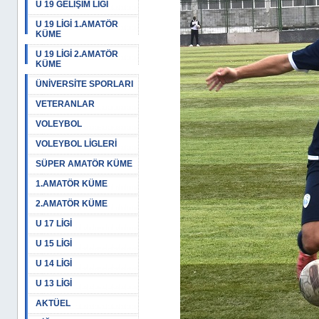
U 19 GELİŞİM LİGİ
U 19 LİGİ 1.AMATÖR
KÜME
U 19 LİGİ 2.AMATÖR
KÜME
ÜNİVERSİTE SPORLARI
VETERANLAR
VOLEYBOL
VOLEYBOL LİGLERİ
SÜPER AMATÖR KÜME
1.AMATÖR KÜME
2.AMATÖR KÜME
U 17 LİGİ
U 15 LİGİ
U 14 LİGİ
U 13 LİGİ
AKTÜEL