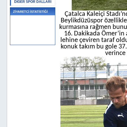
DİĞER SPOR DALLARI
ZİYARETCİ İSTATİSTİĞİ
Çatalca Kaleiçi Stadı’
Beylikdüzüspor özellikle
kurmasına rağmen bunu s
16. Dakikada Ömer’in a
lehine çeviren taraf ol
konuk takım bu gole 37.
verince 