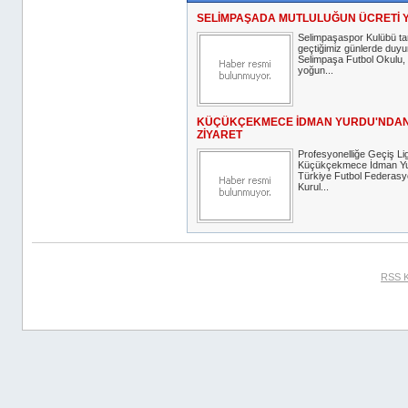
SELİMPAŞADA MUTLULUĞUN ÜCRETİ 
Selimpaşaspor Kulübü ta
geçtiğimiz günlerde duyu
Selimpaşa Futbol Okulu, 
yoğun...
KÜÇÜKÇEKMECE İDMAN YURDU'NDAN
ZİYARET
Profesyonelliğe Geçiş Lig
Küçükçekmece İdman Yur
Türkiye Futbol Federas
Kurul...
RSS K