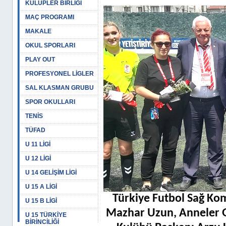
KULÜPLER BİRLİĞİ
MAÇ PROGRAMI
MAKALE
OKUL SPORLARI
PLAY OUT
PROFESYONEL LİGLER
SAL KLASMAN GRUBU
SPOR OKULLARI
TENİS
TÜFAD
U 11 LİGİ
U 12 LİGİ
U 14 GELİŞİM LİGİ
U 15 A LİGİ
Türkiye Futbol Sağ Kom
U 15 B LİGİ
Mazhar Uzun, Anneler Gü
U 15 TÜRKİYE
BİRİNCİLİĞİ