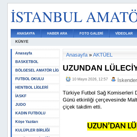
İSTANBUL AMAT
ANASAYFA
HABER ARA
FOTO GALERİ
VİDEOLAR
KÜNYE
Anasayfa
Anasayfa
»
AKTÜEL
BASKETBOL
UZUNDAN LÜLECİY
BÖLGESEL AMATÖR LİG
FUTBOL OKULU
10 Mayıs 2026, 12:57
İskende
HENTBOL LİGLERİ
Türkiye Futbol Sağ Komiserleri
İASKF
Günü etkinliği çerçevesinde Mal
JUDO
çiçek takdim etti.
KADIN FUTBOLU
Köşe Yazıları
UZUN’DAN LÜL
KULÜPLER BİRLİĞİ