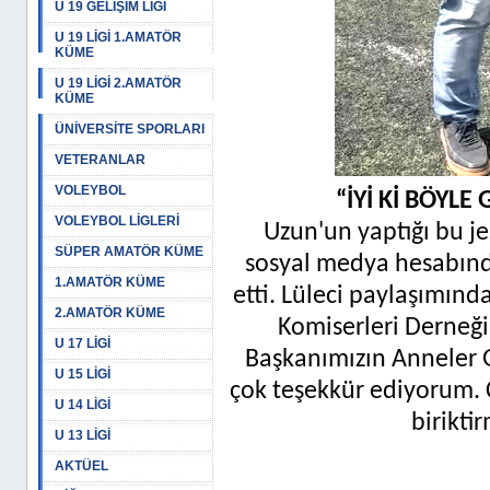
U 19 GELİŞİM LİGİ
U 19 LİGİ 1.AMATÖR
KÜME
U 19 LİGİ 2.AMATÖR
KÜME
ÜNİVERSİTE SPORLARI
VETERANLAR
VOLEYBOL
“İYİ Kİ BÖYL
VOLEYBOL LİGLERİ
Uzun'un yaptığı bu j
SÜPER AMATÖR KÜME
sosyal medya hesabınd
1.AMATÖR KÜME
etti. Lüleci paylaşımınd
2.AMATÖR KÜME
Komiserleri Derneği
U 17 LİGİ
Başkanımızın Anneler G
U 15 LİGİ
çok teşekkür ediyorum. Ç
U 14 LİGİ
birikti
U 13 LİGİ
AKTÜEL