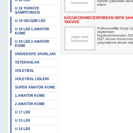
U 18 LİGİ
transfer çalışmaları dev
ediyor.
U 18 TÜRKİYE
ŞAMPİYONASI
KÜÇÜKÇEKMECESPORDAN ORTA SAH
U 19 GELİŞİM LİGİ
TAKVİYE
Profesyonelliğe Geçiş Lig
U 19 LİGİ 1.AMATÖR
ekiplerinden
KÜME
Küçükçekmecespor, 202
2027 sezonu öncesi tran
U 19 LİGİ 2.AMATÖR
çalışmalarına devam ediy
KÜME
ÜNİVERSİTE SPORLARI
VETERANLAR
VOLEYBOL
VOLEYBOL LİGLERİ
SÜPER AMATÖR KÜME
1.AMATÖR KÜME
2.AMATÖR KÜME
U 17 LİGİ
U 15 LİGİ
U 14 LİGİ