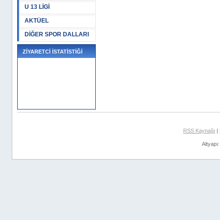
U 13 LİGİ
AKTÜEL
DİĞER SPOR DALLARI
ZİYARETCİ İSTATİSTİĞİ
RSS Kaynağı
|
Altyapı