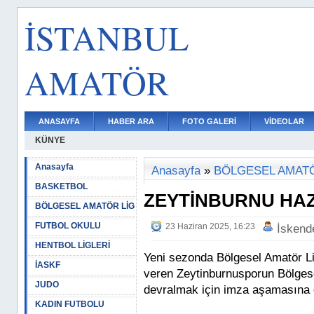
İSTANBUL
AMATÖR
ANASAYFA
HABER ARA
FOTO GALERİ
VİDEOLAR
KÜNYE
Anasayfa
Anasayfa
»
BÖLGESEL AMATÖ
BASKETBOL
ZEYTİNBURNU HAZ
BÖLGESEL AMATÖR LİG
FUTBOL OKULU
23 Haziran 2025, 16:23
İskend
HENTBOL LİGLERİ
Yeni sezonda Bölgesel Amatör Li
İASKF
veren Zeytinburnusporun Bölgese
JUDO
devralmak için imza aşamasına g
KADIN FUTBOLU