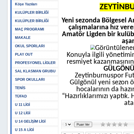
Köşe Yazıları
ZEYTİNBU
KULÜPLER BİRLİĞİ
Yeni sezonda Bölgesel A
KULÜPLER BİRLİĞİ
çalışmalarına hız ver
MAÇ PROGRAMI
Amatör Ligden bir kulüb
MAKALE
aşa
OKUL SPORLARI
Konuyla ilgili yönetim
PLAY OUT
resmiyet kazanmasının 
PROFESYONEL LİGLER
GÜLGÖNÜL
SAL KLASMAN GRUBU
Zeytinburnuspor Fu
SPOR OKULLARI
Gülgönül yeni sezon önc
TENİS
hocalarının da hazı
“Hazırlıklarımızı yaptık.
TÜFAD
ata
U 11 LİGİ
U 12 LİGİ
U 14 GELİŞİM LİGİ
U 15 A LİGİ