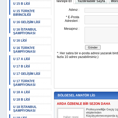
Tavsiye Et
Yazdırılabilir Sayfa
Word
U 15 B LİGİ
U 15 TÜRKİYE
BİRİNCİLİĞİ
U 16 GELİŞİM LİGİ
U 16 İSTANBUL
ŞAMPİYONASI
U 16 LİGİ
U 16 TÜRKİYE
ŞAMPİYONASI
U 17 A LİGİ
U 17 B LİGİ
U 17 GELİŞİM LİGİ
U 17 TÜRKİYE
ŞAMPİYONASI
U 18 A LİGİ
BÖLGESEL AMATÖR LİG
U 18 B LİGİ
ARDA ÖZBENLE BİR SEZON DAHA
U 18 İSTANBUL
Profesyonelliğe Geçiş Lig
ŞAMPİYONASI
ekiplerinden
Küçükçekmecesporda iç